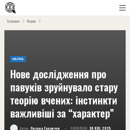
Головна
Наука
НАУКА
Нове дослідження про
павуків зруйнувало стару
теорію вчених: інстинкти
важливіші за “характер”
Автор
Оксана Гапончук
ОНОВЛЕНО
30 КВІ, 2025