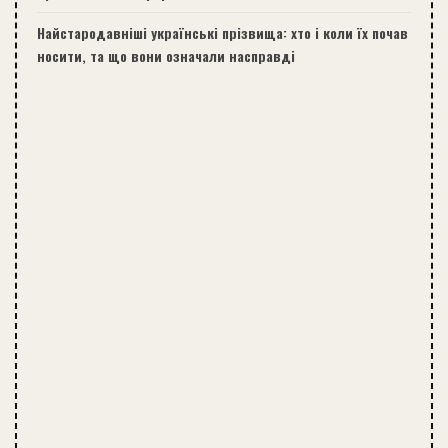
Найстародавніші українські прізвища: хто і коли їх почав
носити, та що вони означали насправді