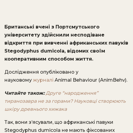
Британські вчені з Портсмутського
університету здійснили несподіване
відкриття при вивченні африканських павуків
Stegodyphus dumicola, відомих своїм
кооперативним способом життя.
Дослідження опубліковано у
науковому
журналі
Animal Behaviour (AnimBehv).
Читайте також:
Друге “народження”
тиранозавра не за горами? Науковці створюють
шкіру древнього хижака
Так, вони з’ясували, що африканські павуки
Stegodyphus dumicola не мають фіксованих