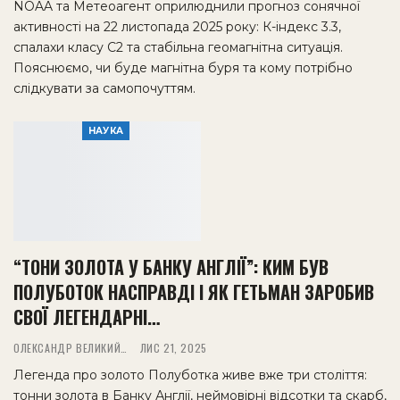
NOAA та Метеоагент оприлюднили прогноз сонячної
активності на 22 листопада 2025 року: К-індекс 3.3,
спалахи класу C2 та стабільна геомагнітна ситуація.
Пояснюємо, чи буде магнітна буря та кому потрібно
слідкувати за самопочуттям.
НАУКА
“ТОНИ ЗОЛОТА У БАНКУ АНГЛІЇ”: КИМ БУВ
ПОЛУБОТОК НАСПРАВДІ І ЯК ГЕТЬМАН ЗАРОБИВ
СВОЇ ЛЕГЕНДАРНІ…
ОЛЕКСАНДР ВЕЛИКИЙ
ЛИС 21, 2025
Легенда про золото Полуботка живе вже три століття:
тонни золота в Банку Англії, неймовірні відсотки та скарб,