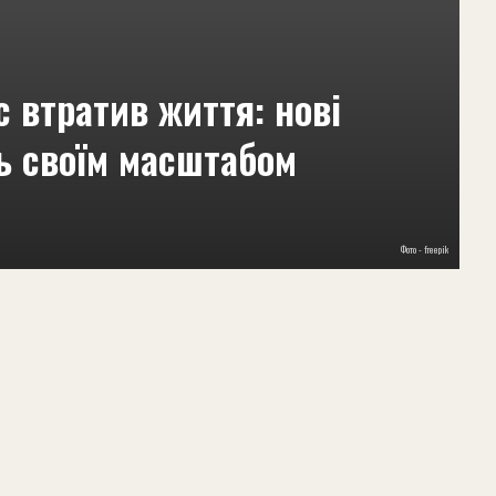
с втратив життя: нові
ь своїм масштабом
Фото - freepik