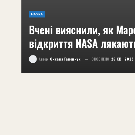
НАУКА
Вчені вияснили, як Мар
відкриття NASA лякают
Автор
Оксана Гапончук
ОНОВЛЕНО
26 КВІ, 2025