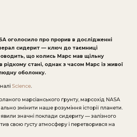
SA оголосило про прорив в дослідженні
інерал сидерит — ключ до таємниці
доводить, що колись Марс мав щільну
 рідкому стані, однак з часом Марс із живої
людну оболонку.
рналі
Science
.
доланого марсіанського ґрунту, марсохід NASA
нально змінити наше розуміння історії планети.
виявили значні поклади сидериту — залізного
тив свою густу атмосферу і перетворився на