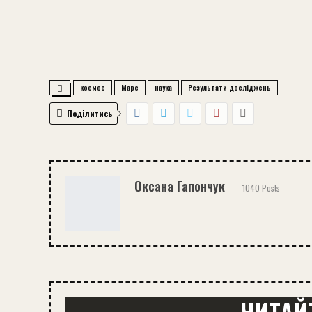
космос
Марс
наука
Результати досліджень
Поділитись
Оксана Гапончук
1040 Posts
ЧИТАЙ