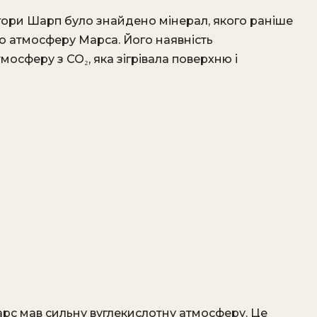
 гори Шарп було знайдено мінерал, якого раніше
ю атмосферу Марса. Його наявність
мосферу з CO₂, яка зігрівала поверхню і
рс мав сильну вуглекислотну атмосферу. Це