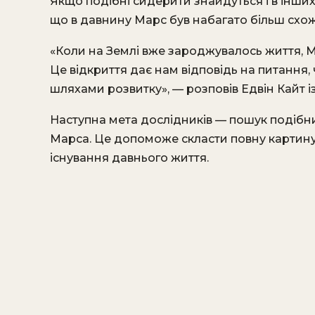
Якщо подібні сидерити знайдуться і в інши
що в давнину Марс був набагато більш схо
«Коли на Землі вже зароджувалось життя, М
Це відкриття дає нам відповідь на питання,
шляхами розвитку», — розповів Едвін Кайт і
Наступна мета дослідників — пошук подібни
Марса. Це допоможе скласти повну картину 
існування давнього життя.