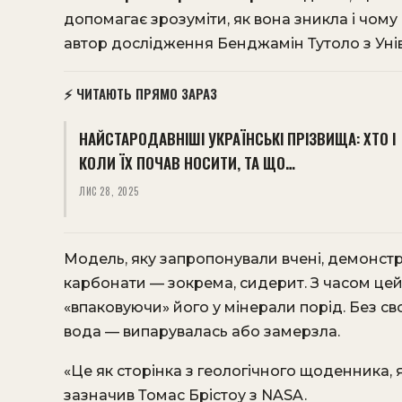
допомагає зрозуміти, як вона зникла і чом
автор дослідження Бенджамін Тутоло з Унів
⚡ ЧИТАЮТЬ ПРЯМО ЗАРАЗ
НАЙСТАРОДАВНІШІ УКРАЇНСЬКІ ПРІЗВИЩА: ХТО І
КОЛИ ЇХ ПОЧАВ НОСИТИ, ТА ЩО…
ЛИС 28, 2025
Модель, яку запропонували вчені, демонстр
карбонати — зокрема, сидерит. З часом цей
«впаковуючи» його у мінерали порід. Без св
вода — випарувалась або замерзла.
«Це як сторінка з геологічного щоденника, я
зазначив Томас Брістоу з NASA.