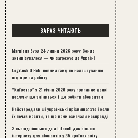
ЗАРАЗ ЧИТАЮТЬ
Магнітна буря 24 липня 2026 року: Сонце
активізувалося — чи загрожує це Україні
Logitech G Hub: повний гайд по налаштуванню
під ігри та роботу
“Київстар” з 21 січня 2026 року припиняє деякі
послуги: що зміниться і що робити абонентам
Найстародавніші українські прізвища: хто і коли
їх почав носити, та що вони означали насправді
З сьогоднішнього дня Lifecell дає більше
інтернету для абонентів у 35 країнах світу