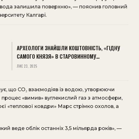
у вода залишила поверхню», — пояснив головний
ерситету Калгарі.
АРХЕОЛОГИ ЗНАЙШЛИ КОШТОВНІСТЬ, «ГІДНУ
САМОГО КНЯЗЯ» В СТАРОВИННОМУ…
ЛИС 23, 2025
ує, що CO₂ взаємодіяв із водою, утворюючи
 процес «вимив» вуглекислий газ з атмосфери,
оєї «теплової ковдри» Марс стрімко охолов, а
кий веде облік останніх 3,5 мільярда років», —