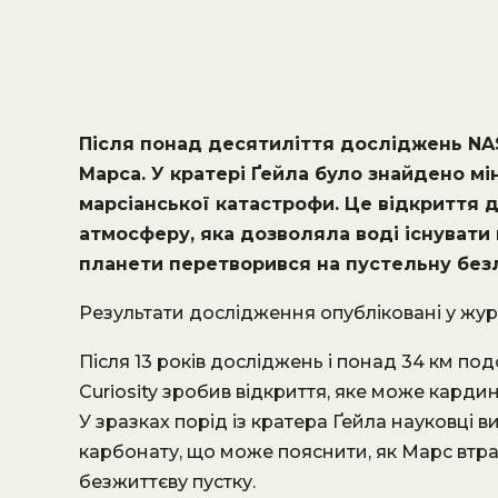
Після понад десятиліття досліджень NA
Марса. У кратері Ґейла було знайдено м
марсіанської катастрофи. Це відкриття 
атмосферу, яка дозволяла воді існувати в
планети перетворився на пустельну без
Результати дослідження опубліковані у жу
Після 13 років досліджень і понад 34 км по
Curiosity зробив відкриття, яке може карди
У зразках порід із кратера Ґейла науковці 
карбонату, що може пояснити, як Марс втра
безжиттєву пустку.