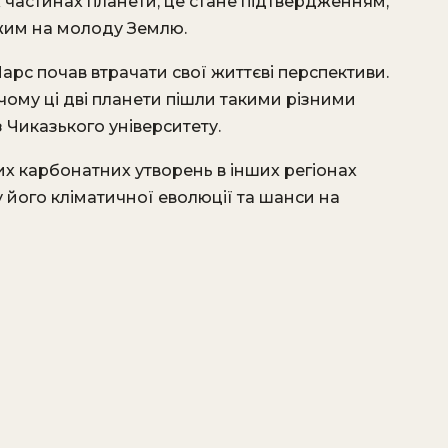
х частинах планети, це стане підтвердженням,
жим на молоду Землю.
арс почав втрачати свої життєві перспективи.
 чому ці дві планети пішли такими різними
з Чиказького університету.
х карбонатних утворень в інших регіонах
його кліматичної еволюції та шанси на