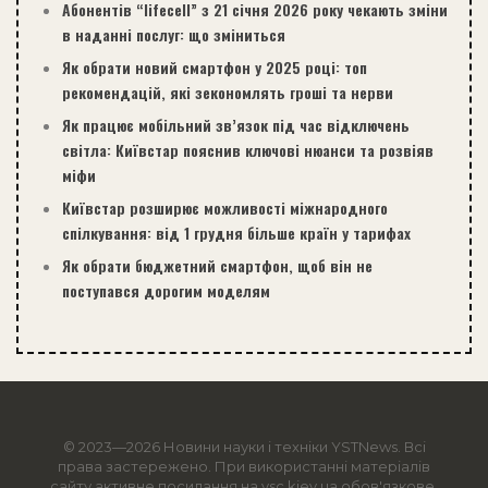
Абонентів “lifecell” з 21 січня 2026 року чекають зміни
в наданні послуг: що зміниться
Як обрати новий смартфон у 2025 році: топ
рекомендацій, які зекономлять гроші та нерви
Як працює мобільний зв’язок під час відключень
світла: Київстар пояснив ключові нюанси та розвіяв
міфи
Київстар розширює можливості міжнародного
спілкування: від 1 грудня більше країн у тарифах
Як обрати бюджетний смартфон, щоб він не
поступався дорогим моделям
© 2023—2026 Новини науки і техніки
YSTNews
. Всі
права застережено. При використанні матеріалів
сайту активне посилання на ysc.kiev.ua обов'язкове.