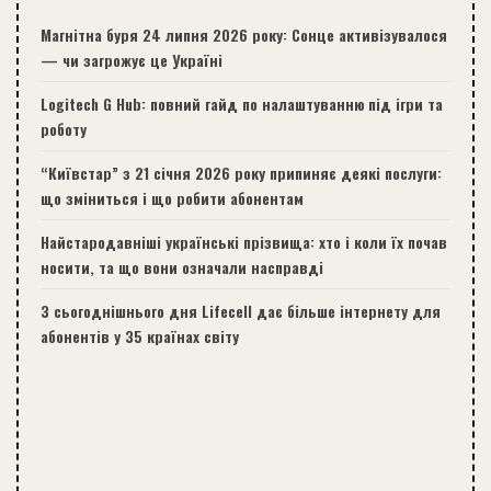
Магнітна буря 24 липня 2026 року: Сонце активізувалося
— чи загрожує це Україні
Logitech G Hub: повний гайд по налаштуванню під ігри та
роботу
“Київстар” з 21 січня 2026 року припиняє деякі послуги:
що зміниться і що робити абонентам
Найстародавніші українські прізвища: хто і коли їх почав
носити, та що вони означали насправді
З сьогоднішнього дня Lifecell дає більше інтернету для
абонентів у 35 країнах світу