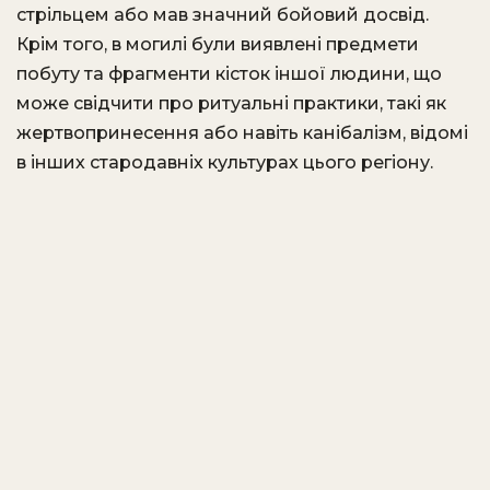
стрільцем або мав значний бойовий досвід.
Крім того, в могилі були виявлені предмети
побуту та фрагменти кісток іншої людини, що
може свідчити про ритуальні практики, такі як
жертвопринесення або навіть канібалізм, відомі
в інших стародавніх культурах цього регіону. ​