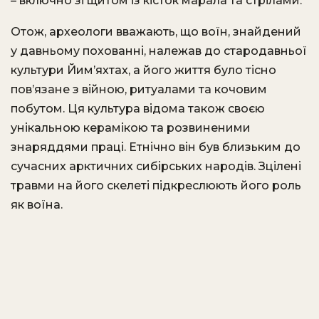
– включно зі щитом із кісток марала та стрілами.
Отож, археологи вважають, що воїн, знайдений
у давньому похованні, належав до стародавньої
культури Йим’яхтах, а його життя було тісно
пов’язане з війною, ритуалами та кочовим
побутом. Ця культура відома також своєю
унікальною керамікою та розвиненими
знаряддями праці. Етнічно він був близьким до
сучасних арктичних сибірських народів. Зцілені
травми на його скелеті підкреслюють його роль
як воїна.