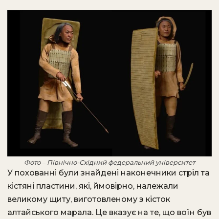
Фото – Північно-Східний федеральний університет
У похованні були знайдені наконечники стріл та
кістяні пластини, які, ймовірно, належали
великому щиту, виготовленому з кісток
алтайського марала. Це вказує на те, що воїн був