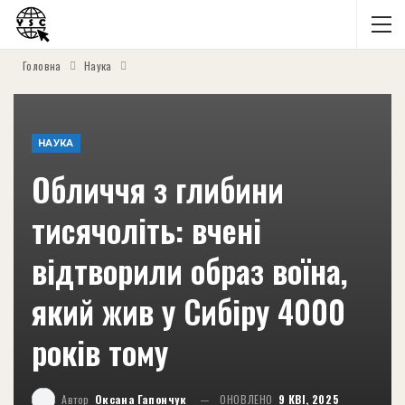
Головна
Наука
НАУКА
Обличчя з глибини
тисячоліть: вчені
відтворили образ воїна,
який жив у Сибіру 4000
років тому
Автор
Оксана Гапончук
ОНОВЛЕНО
9 КВІ, 2025