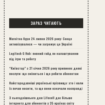
ЗАРАЗ ЧИТАЮТЬ
Магнітна буря 24 липня 2026 року: Сонце
активізувалося — чи загрожує це Україні
Logitech G Hub: повний гайд по налаштуванню
під ігри та роботу
“Київстар” з 21 січня 2026 року припиняє деякі
послуги: що зміниться і що робити абонентам
Найстародавніші українські прізвища: хто і коли
їх почав носити, та що вони означали насправді
З сьогоднішнього дня Lifecell дає більше
інтернету для абонентів у 35 країнах світу