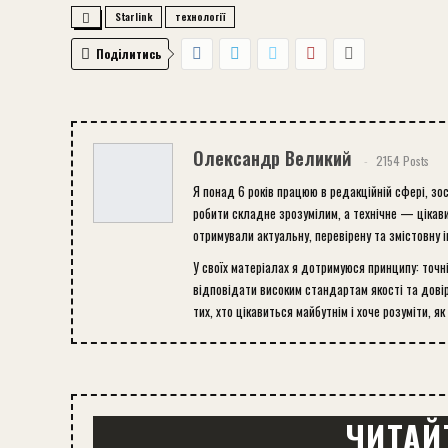
Starlink
технології
Поділитись
Олександр Великий
2154 Posts
Я понад 6 років працюю в редакційній сфері, зо
робити складне зрозумілим, а технічне — цікави
отримували актуальну, перевірену та змістовну 
У своїх матеріалах я дотримуюся принципу: точн
відповідати високим стандартам якості та довір
тих, хто цікавиться майбутнім і хоче розуміти, як
ЧИТАЙ