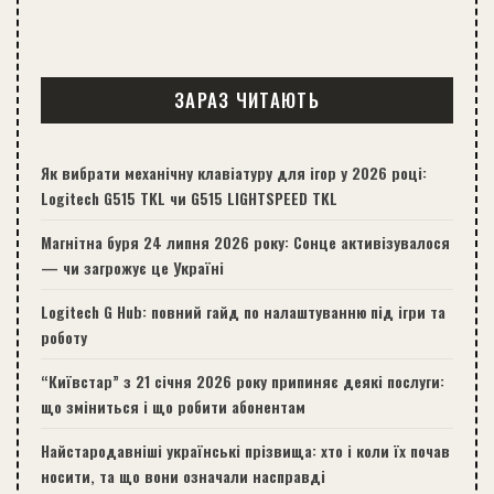
ЗАРАЗ ЧИТАЮТЬ
Як вибрати механічну клавіатуру для ігор у 2026 році:
Logitech G515 TKL чи G515 LIGHTSPEED TKL
Магнітна буря 24 липня 2026 року: Сонце активізувалося
— чи загрожує це Україні
Logitech G Hub: повний гайд по налаштуванню під ігри та
роботу
“Київстар” з 21 січня 2026 року припиняє деякі послуги:
що зміниться і що робити абонентам
Найстародавніші українські прізвища: хто і коли їх почав
носити, та що вони означали насправді