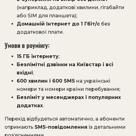
(наприклад, додаткові хвилини, гігабайти
або SIM для планшета);
Домашній Інтернет до 1 Гбіт/с
без
додаткової плати.
Умови в роумінгу:
15 ГБ інтернету
;
Безлімітні дзвінки на Київстар і всі
вхідні
;
600 хвилин і 600 SMS
на українські
номери та номери країни перебування;
Безліміт у месенджерах і популярних
додатках
.
Перехід відбудеться автоматично, а абоненти
отримають
SMS-повідомлення
із детальними
роз’ясненнями.