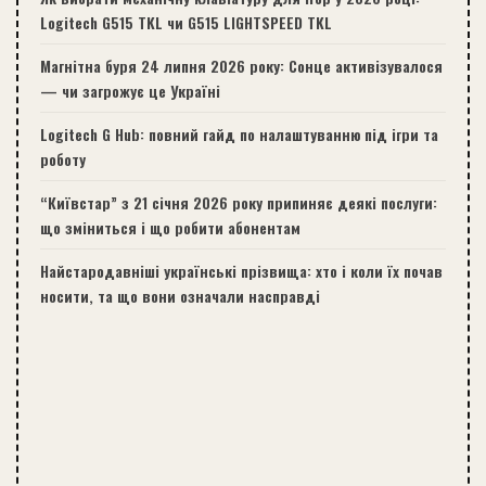
Logitech G515 TKL чи G515 LIGHTSPEED TKL
Магнітна буря 24 липня 2026 року: Сонце активізувалося
— чи загрожує це Україні
Logitech G Hub: повний гайд по налаштуванню під ігри та
роботу
“Київстар” з 21 січня 2026 року припиняє деякі послуги:
що зміниться і що робити абонентам
Найстародавніші українські прізвища: хто і коли їх почав
носити, та що вони означали насправді