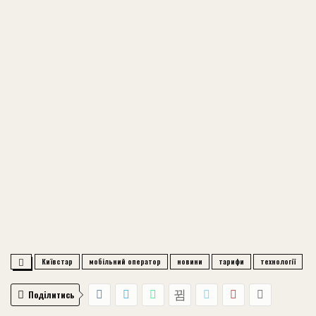
Київстар
мобільний оператор
новини
тарифи
технології
Поділитись