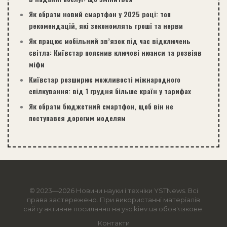
Як обрати новий смартфон у 2025 році: топ
рекомендацій, які зекономлять гроші та нерви
Як працює мобільний зв’язок під час відключень
світла: Київстар пояснив ключові нюанси та розвіяв
міфи
Київстар розширює можливості міжнародного
спілкування: від 1 грудня більше країн у тарифах
Як обрати бюджетний смартфон, щоб він не
поступався дорогим моделям
© 2023—2026 Новини науки і техніки
YSTNews
. Всі
права застережено. При використанні матеріалів
сайту активне посилання на ysc.kiev.ua обов'язкове.
Контакти