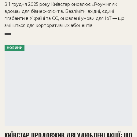
З 1 грудня 2025 року Київстар оновлює «Роумінг як
вдома» для бізнес-клієнтів. Безлімітні вхідні, єдині
гігабайти в Україні та ЄС, оновлені умови для IoT — що
зміниться для корпоративних абонентів.
НОВИНИ
КИЇВСТАР ПРОДОВЖИВ ДВІ УЛЮБЛЕНІ АКЦІЇ: ЩО