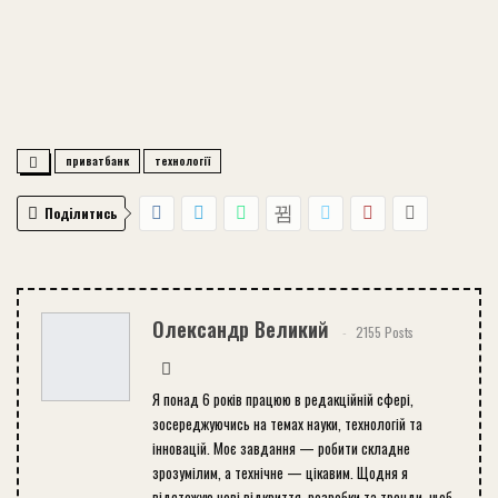
приватбанк
технології
Поділитись
Олександр Великий
2155 Posts
Я понад 6 років працюю в редакційній сфері,
зосереджуючись на темах науки, технологій та
інновацій. Моє завдання — робити складне
зрозумілим, а технічне — цікавим. Щодня я
відстежую нові відкриття, розробки та тренди, щоб