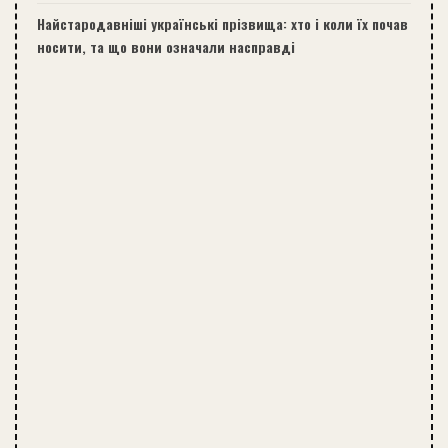
Найстародавніші українські прізвища: хто і коли їх почав
носити, та що вони означали насправді