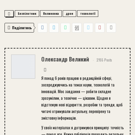
Безпілотник
Волинянка
дрон
технології
Поділитись
Олександр Великий
2155 Posts
Я понад 6 років працюю в редакційній сфері,
зосереджуючись на темах науки, технологій та
інновацій. Моє завдання — робити складне
зрозумілим, а технічне — цікавим. Щодня я
відстежую нові відкриття, розробки та тренди, щоб
читачі отримували актуальну, перевірену та
змістовну інформацію.
У своїх матеріалах я дотримуюся принципу: точність
— понад усе. Кожна публікація проходить ретельну