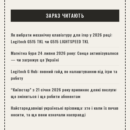
ЗАРАЗ ЧИТАЮТЬ
Як вибрати механічну клавіатуру для ігор у 2026 році:
Logitech G515 TKL чи G515 LIGHTSPEED TKL
Магнітна буря 24 липня 2026 року: Сонце активізувалося
— чи загрожує це Україні
Logitech G Hub: повний гайд по налаштуванню під ігри та
роботу
“Київстар” з 21 січня 2026 року припиняє деякі послуги:
що зміниться і що робити абонентам
Найстародавніші українські прізвища: хто і коли їх почав
носити, та що вони означали насправді