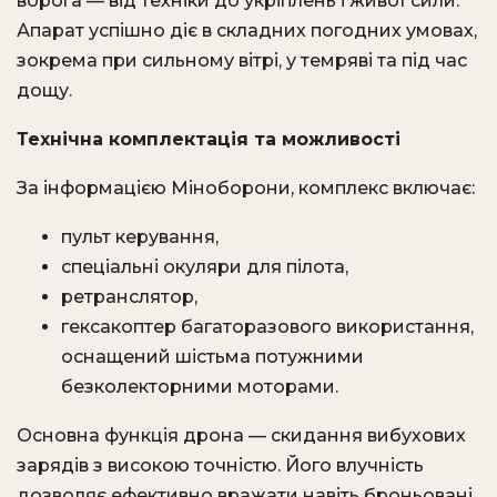
ворога — від техніки до укріплень і живої сили.
Апарат успішно діє в складних погодних умовах,
зокрема при сильному вітрі, у темряві та під час
дощу.
Технічна комплектація та можливості
За інформацією Міноборони, комплекс включає:
пульт керування,
спеціальні окуляри для пілота,
ретранслятор,
гексакоптер багаторазового використання,
оснащений шістьма потужними
безколекторними моторами.
Основна функція дрона — скидання вибухових
зарядів з високою точністю. Його влучність
дозволяє ефективно вражати навіть броньовані