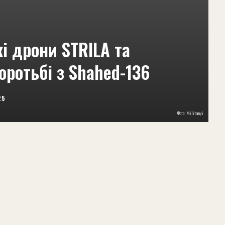
і дрони STRILA та
оротьбі з Shahed-136
25
Фото: Militarnyi