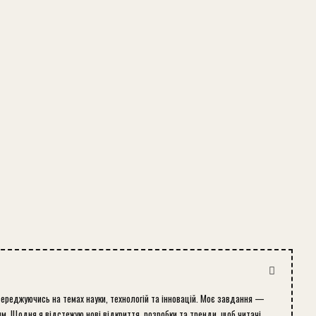
середжуючись на темах науки, технологій та інновацій. Моє завдання —
м. Щодня я відстежую нові відкриття, розробки та тренди, щоб читачі