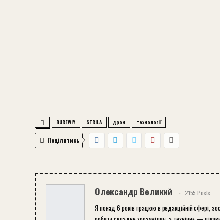
BUREWIY
STRILA
дрон
технології
Поділитись
Олександр Великий
2155 Posts
Я понад 6 років працюю в редакційній сфері, зо
робити складне зрозумілим, а технічне — цікави