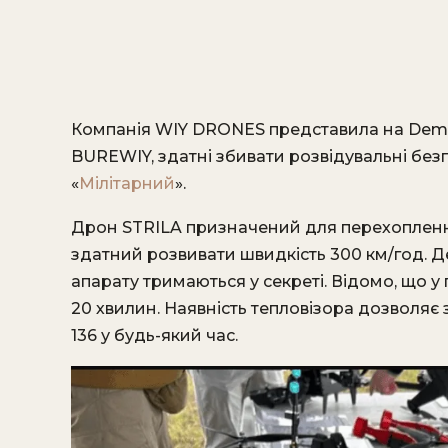
Компанія WIY DRONES представила на Demo
BUREWIY, здатні збивати розвідувальні безп
«
Мілітарний
».
Дрон STRILA призначений для перехоплення
здатний розвивати швидкість 300 км/год. Де
апарату тримаються у секреті. Відомо, що 
20 хвилин. Наявність тепловізора дозволяє
136 у будь-який час.