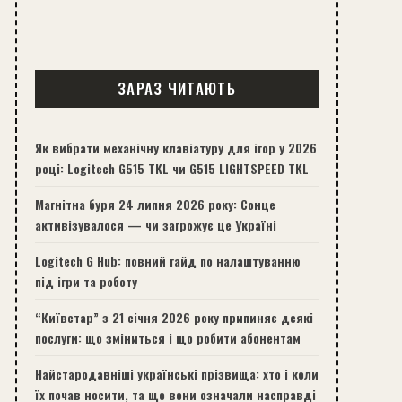
ЗАРАЗ ЧИТАЮТЬ
Як вибрати механічну клавіатуру для ігор у 2026
році: Logitech G515 TKL чи G515 LIGHTSPEED TKL
Магнітна буря 24 липня 2026 року: Сонце
активізувалося — чи загрожує це Україні
Logitech G Hub: повний гайд по налаштуванню
під ігри та роботу
“Київстар” з 21 січня 2026 року припиняє деякі
послуги: що зміниться і що робити абонентам
Найстародавніші українські прізвища: хто і коли
їх почав носити, та що вони означали насправді