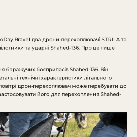
Day Brave1 два дрони-перехоплювачі STRILA та
ілотники та ударні Shahed-136. Про це пише
 баражучих боєприпасів Shahed-136. Він
тальні технічні характеристики літального
у повітрі дрон-перехоплювач може перебувати до
 застосовувати його для перехоплення Shahed-