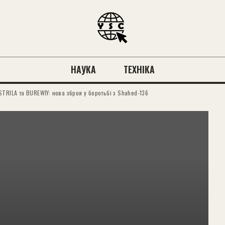
НАУКА
ТЕХНІКА
TRILA та BUREWIY: нова зброя у боротьбі з Shahed-136