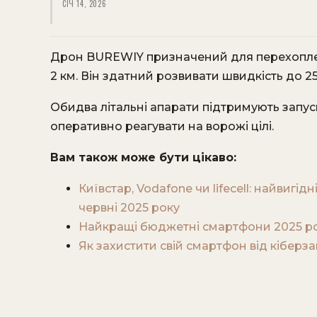
СІЧ 14, 2026
Дрон BUREWIY призначений для перехопленн
2 км. Він здатний розвивати швидкість до 25
Обидва літальні апарати підтримують запус
оперативно реагувати на ворожі цілі.
Вам також може бути цікаво:
Київстар, Vodafone чи lifecell: найвигі
червні 2025 року
Найкращі бюджетні смартфони 2025 рок
Як захистити свій смартфон від кіберзаг