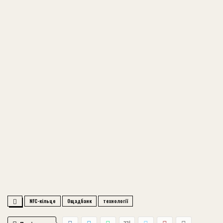
NFC-кільце
Ощадбанк
технології