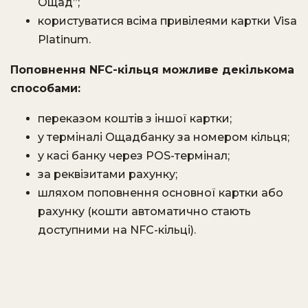
Ощад”;
користуватися всіма привілеями картки Visa
Platinum.
Поповнення NFC-кільця можливе декількома
способами:
переказом коштів з іншої картки;
у терміналі Ощадбанку за номером кільця;
у касі банку через POS-термінал;
за реквізитами рахунку;
шляхом поповнення основної картки або
рахунку (кошти автоматично стають
доступними на NFC-кільці).