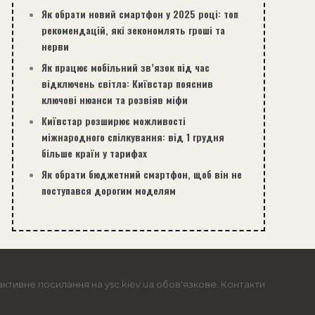
Як обрати новий смартфон у 2025 році: топ
рекомендацій, які зекономлять гроші та
нерви
Як працює мобільний зв’язок під час
відключень світла: Київстар пояснив
ключові нюанси та розвіяв міфи
Київстар розширює можливості
міжнародного спілкування: від 1 грудня
більше країн у тарифах
Як обрати бюджетний смартфон, щоб він не
поступався дорогим моделям
активне посилання на ysc.kiev.ua обов'язкове.
Контакти