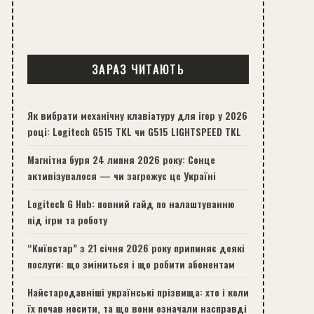
ЗАРАЗ ЧИТАЮТЬ
Як вибрати механічну клавіатуру для ігор у 2026
році: Logitech G515 TKL чи G515 LIGHTSPEED TKL
Магнітна буря 24 липня 2026 року: Сонце
активізувалося — чи загрожує це Україні
Logitech G Hub: повний гайд по налаштуванню
під ігри та роботу
“Київстар” з 21 січня 2026 року припиняє деякі
послуги: що зміниться і що робити абонентам
Найстародавніші українські прізвища: хто і коли
їх почав носити, та що вони означали насправді