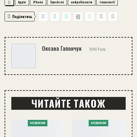
Apple
iPhone
Synchron
нейробіологія
технології
Поділитись
Оксана Гапончук
1040 Posts
ЧИТАЙТЕ ТАКОЖ
НОВИНИ
НОВИНИ