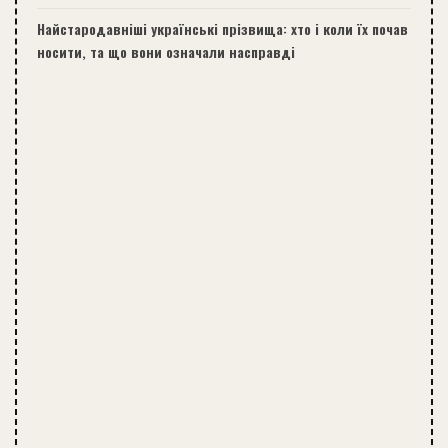
Найстародавніші українські прізвища: хто і коли їх почав
носити, та що вони означали насправді