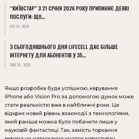
“КИЇВСТАР” З 21 СІЧНЯ 2026 РОКУ ПРИПИНЯЄ ДЕЯКІ
ПОСЛУГИ: ЩО…
СІЧ 14, 2026
З СЬОГОДНІШНЬОГО ДНЯ LIFECELL ДАЄ БІЛЬШЕ
ІНТЕРНЕТУ ДЛЯ АБОНЕНТІВ У 35…
ЛИС 26, 2025
Якщо розробка буде успішною, керування
iPhone або Vision Pro за допомогою думок може
стати реальністю вже в найближчі роки. Це
відкриє новий рівень взаємодії з технологіями,
який раніше можна було побачити лише у
науковій фантастиці. Так, замість торкання
екрана чи натискання кнопок користувач