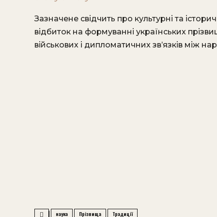
Зазначене свідчить про культурні та історич
відбиток на формуванні українських прізвищ
військових і дипломатичних зв’язків між на
наука
Прізвища
Традиції