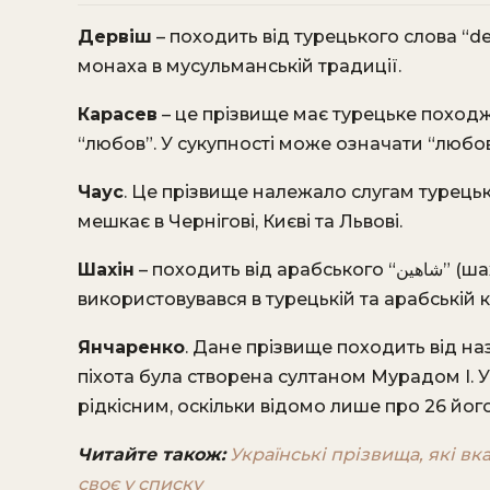
Дервіш
– походить від турецького слова “d
монаха в мусульманській традиції.
Карасев
– це прізвище має турецьке походже
“любов”. У сукупності може означати “любо
Чаус
. Це прізвище належало слугам турецьких
мешкає в Чернігові, Києві та Львові.
Шахін
– походить від арабського “شاهين” (шахін), що означає “сокіл”. Цей термін широко
використовувався в турецькій та арабській к
Янчаренко
. Дане прізвище походить від на
піхота була створена султаном Мурадом I. У
рідкісним, оскільки відомо лише про 26 його
Читайте також:
Українські прізвища, які вк
своє у списку