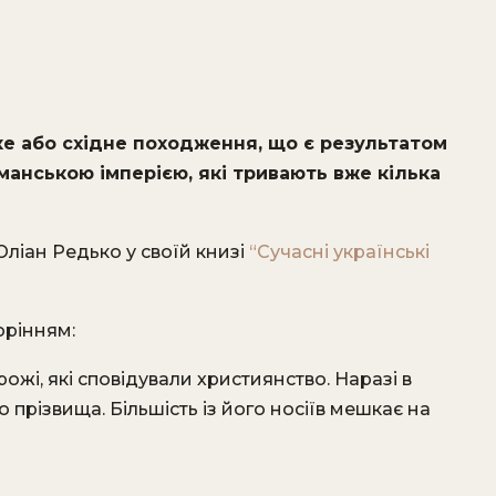
ке або східне походження, що є результатом
манською імперією, які тривають вже кілька
Юліан Редько у своїй книзі
“Сучасні українські
орінням:
ожі, які сповідували християнство. Наразі в
о прізвища. Більшість із його носіїв мешкає на