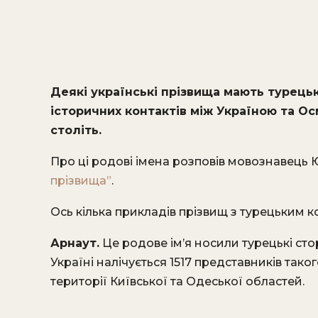
Деякі українські прізвища мають турець
історичних контактів між Україною та Ос
століть.
Про ці родові імена розповів мовознавець 
прізвища”
.
Ось кілька прикладів прізвищ з турецьким к
Арнаут.
Це родове ім’я носили турецькі стор
Україні налічується 1517 представників таког
території Київської та Одеської областей.