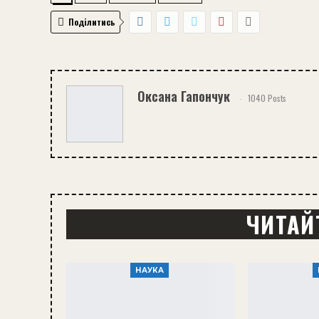
Поділитись
Оксана Гапончук
1040 Posts
ЧИТАЙ
НАУКА