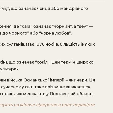
erviş”, що означає ченця або мандрівного
ння, де “kara” означає “чорний”, а “sev” —
в до чорного” або “чорна любов”.
 султанів, має 1876 носіїв, більшість із яких
ультурах.
зви війська Османської імперії – яничари. Ця
 сучасному світі таке прізвище вважається
 носіїв, які мешкають у Полтавській області.
азують на жіноче лідерство в роді: перевірте