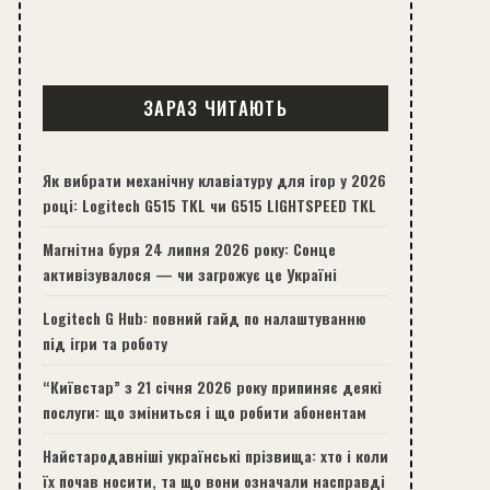
ЗАРАЗ ЧИТАЮТЬ
Як вибрати механічну клавіатуру для ігор у 2026
році: Logitech G515 TKL чи G515 LIGHTSPEED TKL
Магнітна буря 24 липня 2026 року: Сонце
активізувалося — чи загрожує це Україні
Logitech G Hub: повний гайд по налаштуванню
під ігри та роботу
“Київстар” з 21 січня 2026 року припиняє деякі
послуги: що зміниться і що робити абонентам
Найстародавніші українські прізвища: хто і коли
їх почав носити, та що вони означали насправді