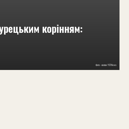
турецьким корінням:
фото - колаж YSТNews