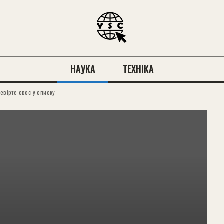
НАУКА
ТЕХНІКА
евірте своє у списку