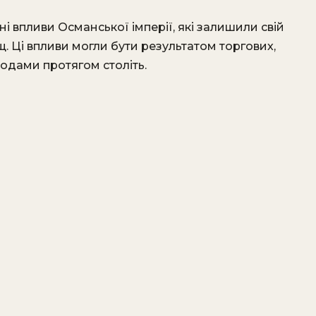
ні впливи Османської імперії, які залишили свій
. Ці впливи могли бути результатом торгових,
родами протягом століть.