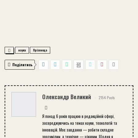
наука
Прізвища
Поділитись
Олександр Великий
2154 Posts
Я понад 6 років працюю в редакційній сфері,
зосереджуючись на темах науки, технологій та
інновацій. Моє завдання — робити складне
зрозумілим, а технічне — цікавим. Щодня я