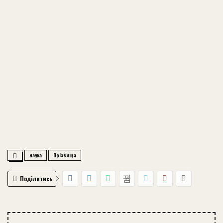
наука
Прізвища
Поділитись