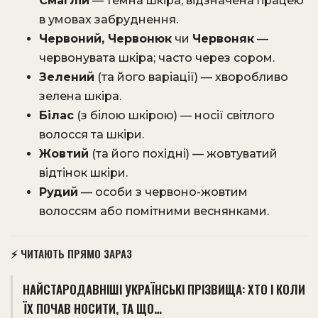
Смаглій
— темна шкіра, відзначена працею
в умовах забруднення.
Червоний, Червонюк
чи
Червоняк
—
червонувата шкіра; часто через сором.
Зелений
(та його варіації) — хворобливо
зелена шкіра.
Білас
(з білою шкірою) — носії світлого
волосся та шкіри.
Жовтий
(та його похідні) — жовтуватий
відтінок шкіри.
Рудий
— особи з червоно-жовтим
волоссям або помітними веснянками.
⚡ ЧИТАЮТЬ ПРЯМО ЗАРАЗ
НАЙСТАРОДАВНІШІ УКРАЇНСЬКІ ПРІЗВИЩА: ХТО І КОЛИ
ЇХ ПОЧАВ НОСИТИ, ТА ЩО…