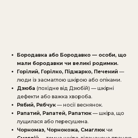
Бородавка або
Бородавко
— особи, що
мали бородавки чи великі родимки.
Горілий, Горілко, Піджарко, Печений
—
люди із засмаглою шкірою або опіками.
Дзюба
(похідне від Дзюбій) — шкірні
дефекти або важка хвороба.
Рябий, Рябчук
— носії веснянок.
Рапатий, Рапатей, Рапатюк
— шкіра, що
лущилася або пересушена.
Чорномаз, Чорнокожа, Смаглюк
чи