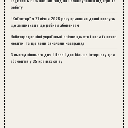
Logitech G Hub: повний гайд по налаштуванню під ігри та
роботу
“Київстар” з 21 січня 2026 року припиняє деякі послуги:
що зміниться і що робити абонентам
Найстародавніші українські прізвища: хто і коли їх почав
носити, та що вони означали насправді
З сьогоднішнього дня Lifecell дає більше інтернету для
абонентів у 35 країнах світу