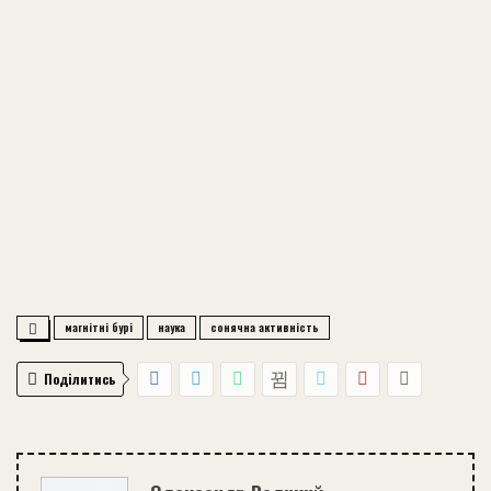
магнітні бурі
наука
сонячна активність
Поділитись