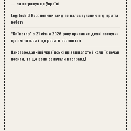
— чи загрожує це Україні
Logitech G Hub: повний гайд по налаштуванню під ігри та
роботу
“Київстар” з 21 січня 2026 року припиняє деякі послуги:
що зміниться і що робити абонентам
Найстародавніші українські прізвища: хто і коли їх почав
носити, та що вони означали насправді