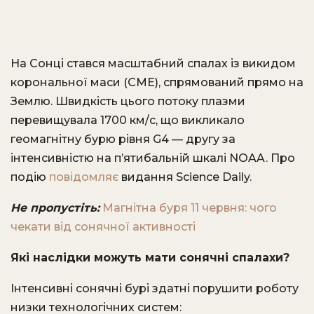
На Сонці стався масштабний спалах із викидом
корональної маси (CME), спрямований прямо на
Землю. Швидкість цього потоку плазми
перевищувала 1700 км/с, що викликало
геомагнітну бурю рівня G4 — другу за
інтенсивністю на п’ятибальній шкалі NOAA. Про
подію
повідомляє
видання Science Daily.
Не пропустіть:
Магнітна буря 11 червня: чого
чекати від сонячної активності
Які наслідки можуть мати сонячні спалахи?
Інтенсивні сонячні бурі здатні порушити роботу
низки технологічних систем: