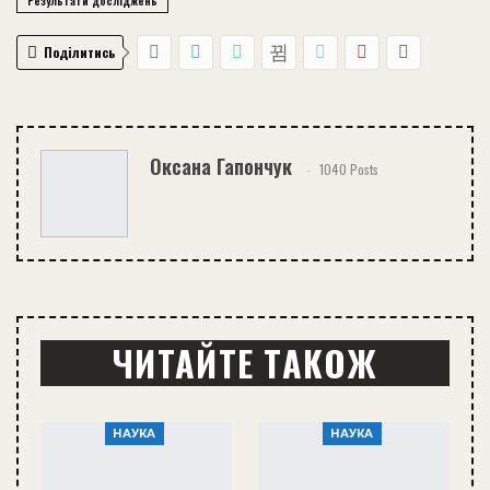
Результати досліджень
Поділитись
Оксана Гапончук
1040 Posts
ЧИТАЙТЕ ТАКОЖ
НАУКА
НАУКА