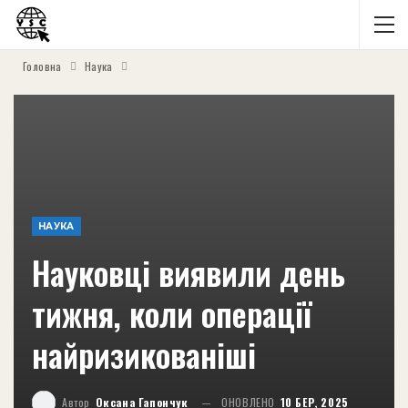
Головна
Наука
НАУКА
Науковці виявили день
тижня, коли операції
найризикованіші
Автор
Оксана Гапончук
ОНОВЛЕНО
10 БЕР, 2025