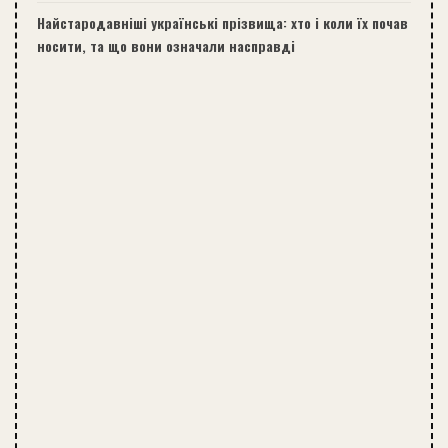
Найстародавніші українські прізвища: хто і коли їх почав
носити, та що вони означали насправді