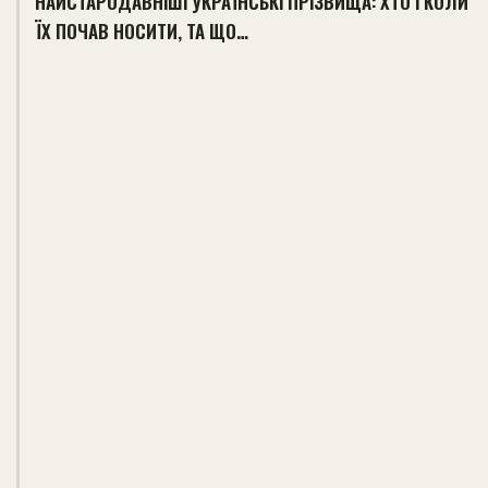
НАЙСТАРОДАВНІШІ УКРАЇНСЬКІ ПРІЗВИЩА: ХТО І КОЛИ
ЇХ ПОЧАВ НОСИТИ, ТА ЩО…