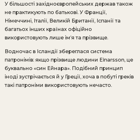
У більшості західноєвропейських держав також
не практикують по батькові. У Франції,
Німеччині, Італії, Великій Британії, Іспанії та
багатьох інших країнах офіційно
використовують лише ім’я та прізвище.
Водночас в Ісландії збереглася система
патронімів: якщо прізвище людини Einarsson, це
буквально «син Ейнара». Подібний принцип
іноді зустрічається й у Греції, хоча в побуті греків
такі патроніми використовують нечасто.