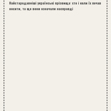
Найстародавніші українські прізвища: хто і коли їх почав
носити, та що вони означали насправді