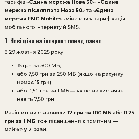
тарифів
«Єдина мережа Нова 50»
,
«Єдина
мережа післяплата Нова 50»
та
«Єдина
мережа FMC Mobile»
змінюється тарифікація
мобільного інтернету й SMS.
1. Нові ціни на інтернет понад пакет
З 29 жовтня 2025 року:
15 грн за 500 МБ,
або 7,50 грн за 250 МБ (якщо на рахунку
немає 15 грн),
або 0,50 грн за 1 МБ — якщо не вистачає
навіть 7,50 грн.
Раніше ціни становили
12 грн за 100 МБ
або
0,25
грн за 1 МБ
, тож підвищення є помітним —
майже
у 2 рази
.