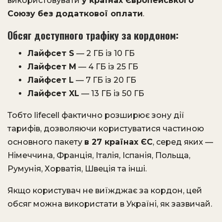
використовувати
у країнах Європейського
Союзу без додаткової оплати
.
Обсяг доступного трафіку за кордоном:
Лайфсет S
— 2 ГБ із 10 ГБ
Лайфсет M
— 4 ГБ із 25 ГБ
Лайфсет L
— 7 ГБ із 20 ГБ
Лайфсет XL
— 13 ГБ із 50 ГБ
Тобто lifecell фактично розширює зону дії
тарифів, дозволяючи користуватися частиною
основного пакету
в 27 країнах ЄС
, серед яких —
Німеччина, Франція, Італія, Іспанія, Польща,
Румунія, Хорватія, Швеція та інші.
Якщо користувач не виїжджає за кордон, цей
обсяг можна використати в Україні, як зазвичай.