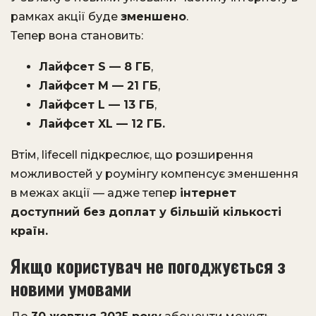
рамках акції буде
зменшено
.
Тепер вона становить:
Лайфсет S — 8 ГБ
,
Лайфсет M — 21 ГБ
,
Лайфсет L — 13 ГБ
,
Лайфсет XL — 12 ГБ.
Втім, lifecell підкреслює, що розширення
можливостей у роумінгу компенсує зменшення
в межах акції — адже тепер
інтернет
доступний без доплат у більшій кількості
країн.
Якщо користувач не погоджується з
новими умовами