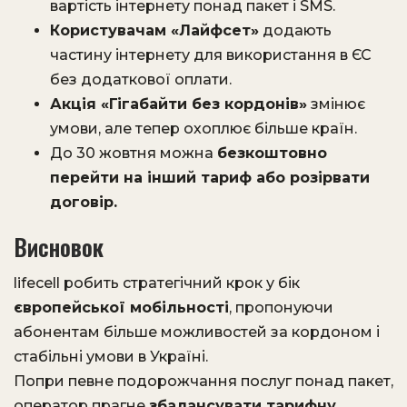
вартість інтернету понад пакет і SMS.
Користувачам «Лайфсет»
додають
частину інтернету для використання в ЄС
без додаткової оплати.
Акція «Гігабайти без кордонів»
змінює
умови, але тепер охоплює більше країн.
До 30 жовтня можна
безкоштовно
перейти на інший тариф або розірвати
договір.
Висновок
lifecell робить стратегічний крок у бік
європейської мобільності
, пропонуючи
абонентам більше можливостей за кордоном і
стабільні умови в Україні.
Попри певне подорожчання послуг понад пакет,
оператор прагне
збалансувати тарифну