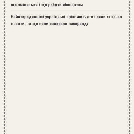
що зміниться і що робити абонентам
Найстародавніші українські прізвища: хто і коли їх почав
носити, та що вони означали насправді