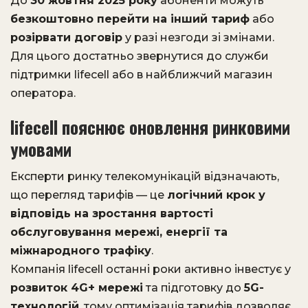
До
30 жовтня 2025 року
абоненти можуть
безкоштовно перейти на інший тариф
або
розірвати договір
у разі незгоди зі змінами.
Для цього достатньо звернутися до служби
підтримки lifecell або в найближчий магазин
оператора.
lifecell пояснює оновлення ринковими
умовами
Експерти ринку телекомунікацій відзначають,
що перегляд тарифів — це
логічний крок у
відповідь на зростання вартості
обслуговування мережі, енергії та
міжнародного трафіку
.
Компанія lifecell останні роки активно інвестує у
розвиток 4G+ мережі
та підготовку до
5G-
технологій
, тому оптимізація тарифів дозволяє