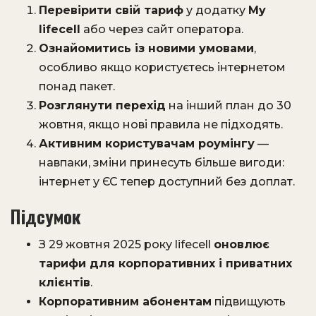
Перевірити свій тариф
у додатку
My
lifecell
або через сайт оператора.
Ознайомитись із новими умовами
,
особливо якщо користуєтесь інтернетом
понад пакет.
Розглянути перехід
на інший план до 30
жовтня, якщо нові правила не підходять.
Активним користувачам роумінгу
—
навпаки, зміни принесуть більше вигоди:
інтернет у ЄС тепер доступний без доплат.
Підсумок
З 29 жовтня 2025 року lifecell
оновлює
тарифи для корпоративних і приватних
клієнтів
.
Корпоративним абонентам
підвищують