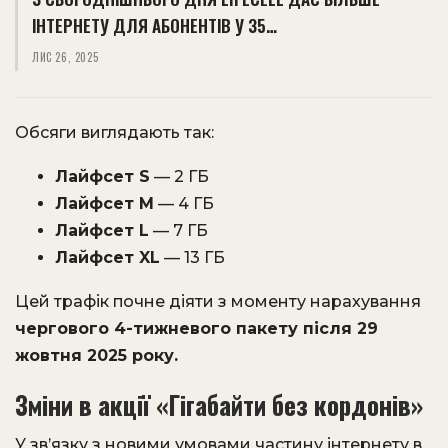
ІНТЕРНЕТУ ДЛЯ АБОНЕНТІВ У 35…
ЛИС 26, 2025
Обсяги виглядають так:
Лайфсет S
— 2 ГБ
Лайфсет M
— 4 ГБ
Лайфсет L
— 7 ГБ
Лайфсет XL
— 13 ГБ
Цей трафік почне діяти з моменту нарахування
чергового 4-тижневого пакету після 29
жовтня 2025 року.
Зміни в акції «Гігабайти без кордонів»
У зв’язку з новими умовами частину інтернету в