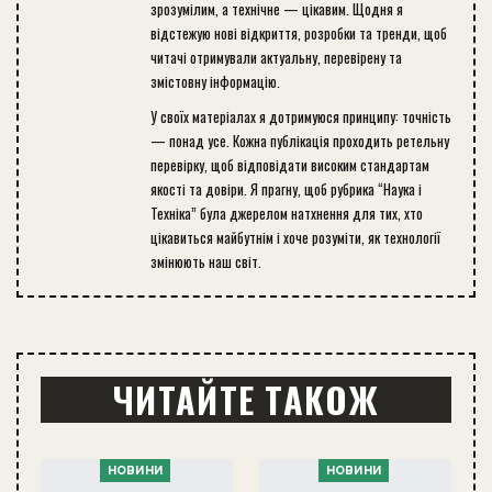
зрозумілим, а технічне — цікавим. Щодня я
відстежую нові відкриття, розробки та тренди, щоб
читачі отримували актуальну, перевірену та
змістовну інформацію.
У своїх матеріалах я дотримуюся принципу: точність
— понад усе. Кожна публікація проходить ретельну
перевірку, щоб відповідати високим стандартам
якості та довіри. Я прагну, щоб рубрика “Наука і
Техніка” була джерелом натхнення для тих, хто
цікавиться майбутнім і хоче розуміти, як технології
змінюють наш світ.
ЧИТАЙТЕ ТАКОЖ
НОВИНИ
НОВИНИ