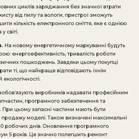
повних циклів заряджання без значної втрати
захисту від пилу та вологи, пристрої зможуть
ти кількість електронного сміття, яке є однією
 світі.
в.
На новому енергетичному маркуванні будуть
рою: енергоефективність, тривалість роботи
 фізичних пошкоджень. Завдяки цьому покупці
рати ті, що найкраще відповідають їхнім
й екологічності.
зобов’язують виробників надавати професійним
апчастин, програмного забезпечення та
. При цьому запасні частини мають бути
я продажу моделі. Також визначені максимальні
–10 робочих днів. Оновлення програмного
ум 5 років. Це значно полегшить ремонт