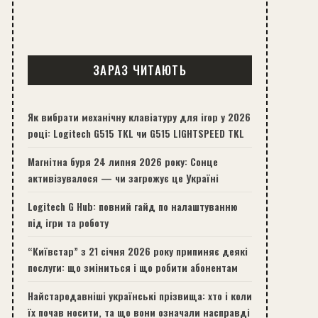
ЗАРАЗ ЧИТАЮТЬ
Як вибрати механічну клавіатуру для ігор у 2026
році: Logitech G515 TKL чи G515 LIGHTSPEED TKL
Магнітна буря 24 липня 2026 року: Сонце
активізувалося — чи загрожує це Україні
Logitech G Hub: повний гайд по налаштуванню
під ігри та роботу
“Київстар” з 21 січня 2026 року припиняє деякі
послуги: що зміниться і що робити абонентам
Найстародавніші українські прізвища: хто і коли
їх почав носити, та що вони означали насправді