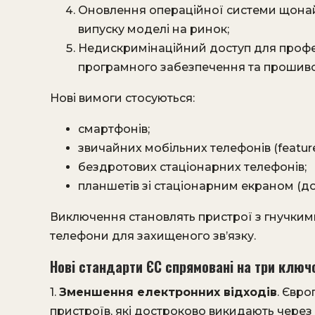
Оновлення операційної системи щонай
випуску моделі на ринок;
Недискримінаційний доступ для профе
програмного забезпечення та прошивок
Нові вимоги стосуються:​
смартфонів;
звичайних мобільних телефонів (feature
бездротових стаціонарних телефонів;
планшетів зі стаціонарним екраном (до 1
Виключення становлять пристрої з гнучким
телефони для захищеного зв’язку. ​
Нові стандарти ЄС спрямовані на три ключо
1.
Зменшення електронних відходів
. Євро
пристроїв, які достроково викидають через