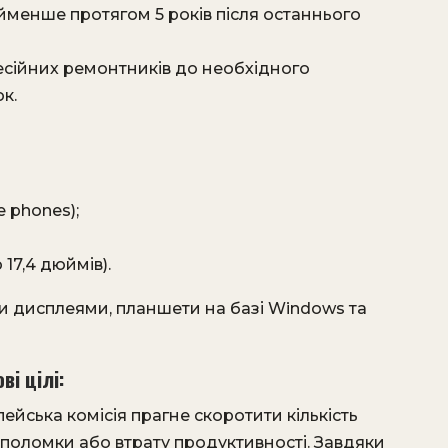
менше протягом 5 років після останнього
сійних ремонтників до необхідного
. ​
 phones);
7,4 дюймів).​
и дисплеями, планшети на базі Windows та
ві цілі:
пейська комісія прагне скоротити кількість
 поломки або втрату продуктивності. Завдяки