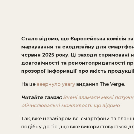
Стало відомо, що ​Європейська комісія з
маркування та екодизайну для смартфонів
червня 2025 року. Ці заходи спрямовані
довговічності та ремонтопридатності пр
прозорої інформації про якість продукції
На це
звернуло увагу
видання The Verge.
Читайте також:
Вчені зламали межі потужн
обчислювальні можливості: що відомо
Так, вже незабаром всі смартфони та планш
подібну до тієї, що вже використовується дл