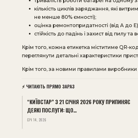
тривалість роботи батареї на одному з
кількість циклів заряджання, які витри
не менше 80% ємності);
оцінка ремонтопридатності (від A до E)
стійкість до падінь і захист від пилу та в
Крім того, кожна етикетка міститиме QR-ко
переглянути детальні характеристики пристр
Крім того, за новими правилами виробники 
⚡ ЧИТАЮТЬ ПРЯМО ЗАРАЗ
“КИЇВСТАР” З 21 СІЧНЯ 2026 РОКУ ПРИПИНЯЄ
ДЕЯКІ ПОСЛУГИ: ЩО…
СІЧ 14, 2026