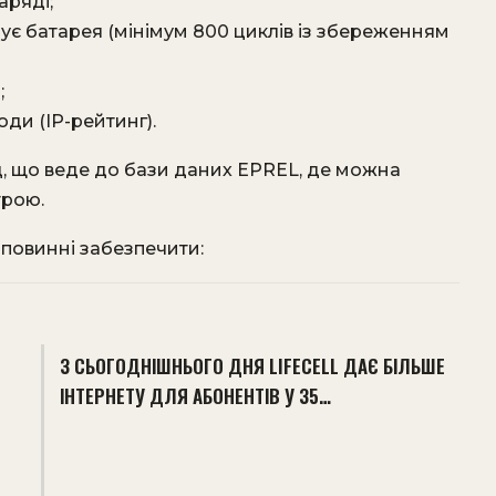
аряді;
мує батарея (мінімум 800 циклів із збереженням
;
оди (IP-рейтинг).​
д, що веде до бази даних EPREL, де можна
ою. ​
повинні забезпечити:​
З СЬОГОДНІШНЬОГО ДНЯ LIFECELL ДАЄ БІЛЬШЕ
ІНТЕРНЕТУ ДЛЯ АБОНЕНТІВ У 35…