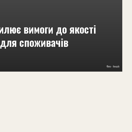
илює вимоги до якості
 для споживачів
Фото - freepik