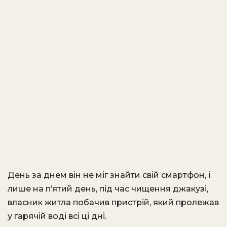
День за днем він не міг знайти свій смартфон, і
лише на п’ятий день, під час чищення джакузі,
власник житла побачив пристрій, який пролежав
у гарячій воді всі ці дні.