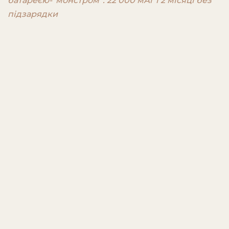
батареєю-“монстром”: 22 000 мАг і 2 місяці без
підзарядки