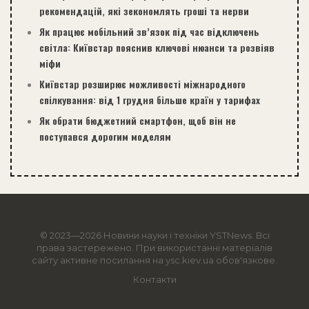
рекомендацій, які зекономлять гроші та нерви
Як працює мобільний зв’язок під час відключень
світла: Київстар пояснив ключові нюанси та розвіяв
міфи
Київстар розширює можливості міжнародного
спілкування: від 1 грудня більше країн у тарифах
Як обрати бюджетний смартфон, щоб він не
поступався дорогим моделям
© 2023—2026 Новини науки і техніки
YSTNews
. Всі
права застережено. При використанні матеріалів
сайту активне посилання на ysc.kiev.ua обов'язкове.
Контакти