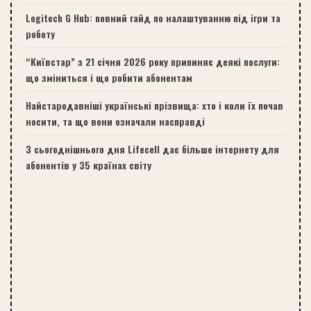
Logitech G Hub: повний гайд по налаштуванню під ігри та
роботу
“Київстар” з 21 січня 2026 року припиняє деякі послуги:
що зміниться і що робити абонентам
Найстародавніші українські прізвища: хто і коли їх почав
носити, та що вони означали насправді
З сьогоднішнього дня Lifecell дає більше інтернету для
абонентів у 35 країнах світу