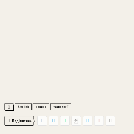
Starlink
новини
технології
Поділитись