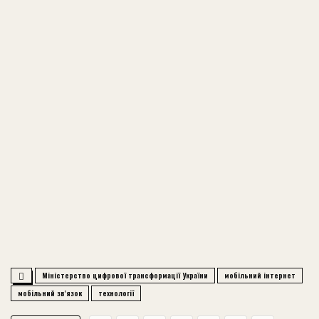
Міністерство цифрової трансформації України
мобільний інтернет
мобільний зв'язок
технології