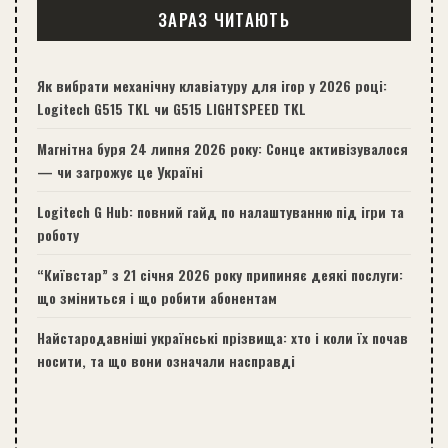
ЗАРАЗ ЧИТАЮТЬ
Як вибрати механічну клавіатуру для ігор у 2026 році:
Logitech G515 TKL чи G515 LIGHTSPEED TKL
Магнітна буря 24 липня 2026 року: Сонце активізувалося
— чи загрожує це Україні
Logitech G Hub: повний гайд по налаштуванню під ігри та
роботу
“Київстар” з 21 січня 2026 року припиняє деякі послуги:
що зміниться і що робити абонентам
Найстародавніші українські прізвища: хто і коли їх почав
носити, та що вони означали насправді