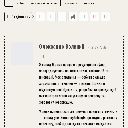
війна
мобільний зв'язок
технології
шахеди
Поділитись
Олександр Великий
2155 Posts
Я понад 6 років працюю в редакційній сфері,
зосереджуючись на темах науки, технологій та
інновацій. Моє завдання — робити складне
зрозумілим, а технічне — цікавим. Щодня я
відстежую нові відкриття, розробки та тренди, щоб
читачі отримували актуальну, перевірену та
змістовну інформацію.
У своїх матеріалах я дотримуюся принципу: точність
— понад усе. Кожна публікація проходить ретельну
перевірку, щоб відповідати високим стандартам