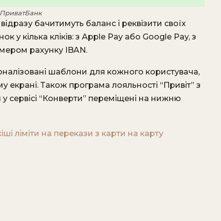
 ПриватБанк
відразу бачитимуть баланс і реквізити своїх
 у кілька кліків: з Apple Pay або Google Pay, з
номером рахунку IBAN.
соналізовані шаблони для кожного користувача,
у екрані. Також програма лояльності “Привіт” з
у сервісі “Конверти” переміщені на нижню
ші ліміти на перекази з карти на карту