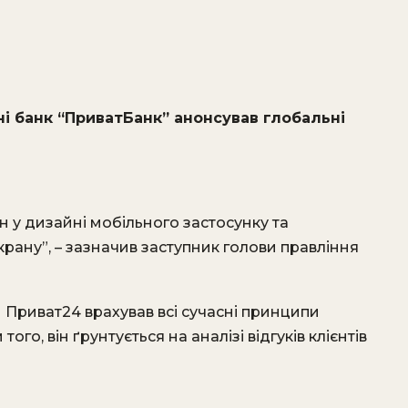
ні банк “ПриватБанк” анонсував глобальні
 у дизайні мобільного застосунку та
рану”, – зазначив заступник голови правління
 Приват24 врахував всі сучасні принципи
ого, він ґрунтується на аналізі відгуків клієнтів