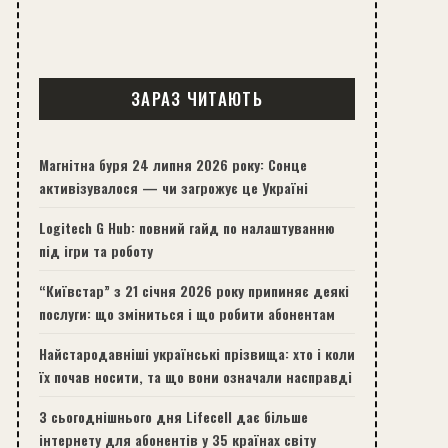
ЗАРАЗ ЧИТАЮТЬ
Магнітна буря 24 липня 2026 року: Сонце
активізувалося — чи загрожує це Україні
Logitech G Hub: повний гайд по налаштуванню
під ігри та роботу
“Київстар” з 21 січня 2026 року припиняє деякі
послуги: що зміниться і що робити абонентам
Найстародавніші українські прізвища: хто і коли
їх почав носити, та що вони означали насправді
З сьогоднішнього дня Lifecell дає більше
інтернету для абонентів у 35 країнах світу