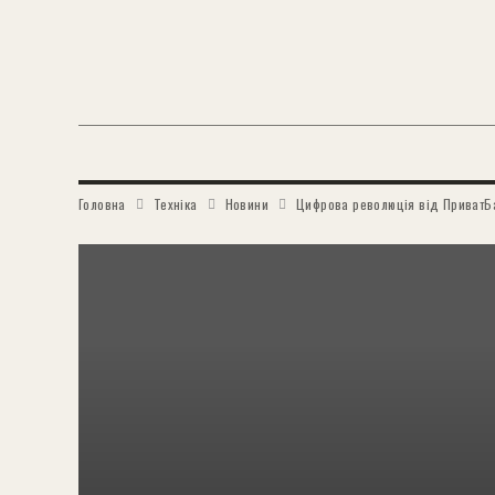
Головна
Техніка
Новини
Цифрова революція від ПриватБан