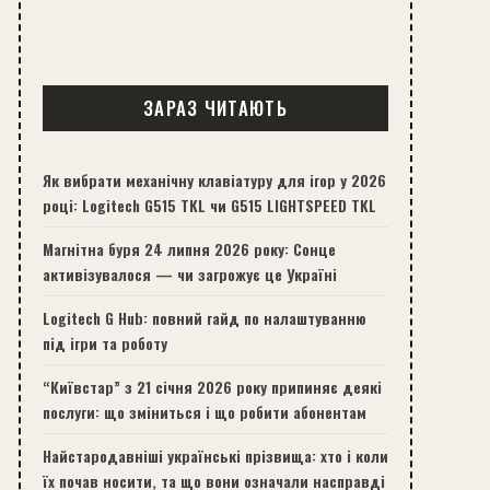
ЗАРАЗ ЧИТАЮТЬ
Як вибрати механічну клавіатуру для ігор у 2026
році: Logitech G515 TKL чи G515 LIGHTSPEED TKL
Магнітна буря 24 липня 2026 року: Сонце
активізувалося — чи загрожує це Україні
Logitech G Hub: повний гайд по налаштуванню
під ігри та роботу
“Київстар” з 21 січня 2026 року припиняє деякі
послуги: що зміниться і що робити абонентам
Найстародавніші українські прізвища: хто і коли
їх почав носити, та що вони означали насправді