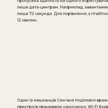
пропускна здатність на одного користувача
лише дата-центрам. Наприклад, завантажен
лише 72 секунди. Для порівняння, з гігабі
12 хвилин.
Один із мешканців Сюн’аня поділився враже
пристроїв працювали одночасно, Wi-Fi букв