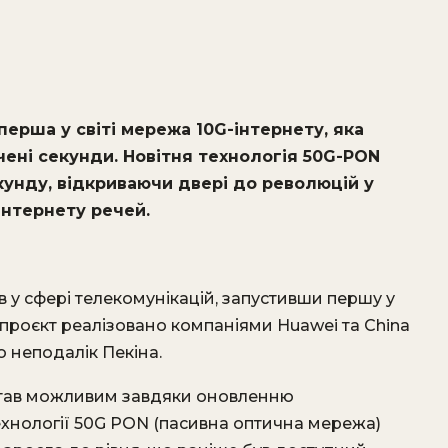
перша у світі мережа 10G-інтернету, яка
чені секунди. Новітня технологія 50G-PON
екунду, відкриваючи двері до революцій у
 інтернету речей.
ив у сфері телекомунікацій, запустивши першу у
 проєкт реалізовано компаніями Huawei та China
о неподалік Пекіна.
 став можливим завдяки оновленню
ехнології 50G PON (пасивна оптична мережа)