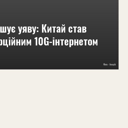
шує уяву: Китай став
рційним 10G-інтернетом
Фото - freepik