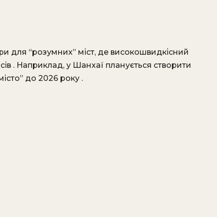
ри для “розумних” міст, де високошвидкісний
ів .​ Наприклад, у Шанхаї планується створити
істо” до 2026 року .​