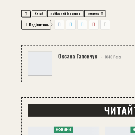
Китай
мобільний інтернет
технології
Поділитись
Оксана Гапончук
1040 Posts
ЧИТАЙ
НОВИНИ