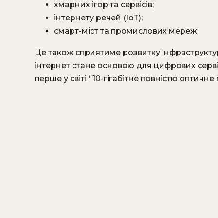
хмарних ігор та сервісів;
інтернету речей (IoT);
смарт-міст та промислових мереж​
Це також сприятиме розвитку інфраструкту
інтернет стане основою для цифрових сервіс
перше у світі “10-гігабітне повністю оптичне м