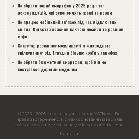
Як обрати новий смартфон у 2025 році: топ
рекомендацій, які зекономлять гроші та нерви
Як працює мобільний зв’язок під час відключень
світла: Київстар пояснив ключові нюанси та розвіяв
міфи
Київстар розширює можливості міжнародного
спілкування: від 1 грудня більше країн у тарифах
Як обрати бюджетний смартфон, щоб він не
поступався дорогим моделям
© 2023—2026 Новини науки і техніки
YSTNews
. Всі
права застережено. При використанні матеріалів
сайту активне посилання на ysc.kiev.ua обов'язкове.
Контакти