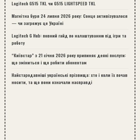
Logitech G515 TKL чи G515 LIGHTSPEED TKL
Магнітна буря 24 липня 2026 року: Сонце активізувалося
— чи загрожує це Україні
Logitech G Hub: повний гайд по налаштуванню під ігри та
роботу
“Київстар” з 21 січня 2026 року припиняє деякі послуги:
що зміниться і що робити абонентам
Найстародавніші українські прізвища: хто і коли їх почав
носити, та що вони означали насправді