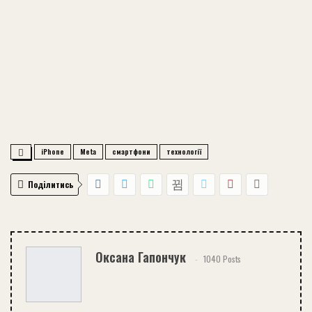
iPhone
Meta
смартфони
технології
Поділитись
Оксана Гапончук
1040 Posts