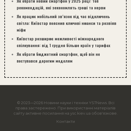
Як обрати новий смартфон у 2025 році: топ
рекомендацій, які зекономлять гроші та нерви
Як працює мобільний зв’язок під час відключень
світла: Київстар пояснив ключові нюанси та розвіяв
міфи
Київстар розширює можливості міжнародного
спілкування: від 1 грудня більше країн у тарифах
Як обрати бюджетний смартфон, щоб він не
поступався дорогим моделям
© 2023—2026 Новини науки і техніки
YSTNews
. Всі
права застережено. При використанні матеріалів
сайту активне посилання на ysc.kiev.ua обов'язкове.
Контакти