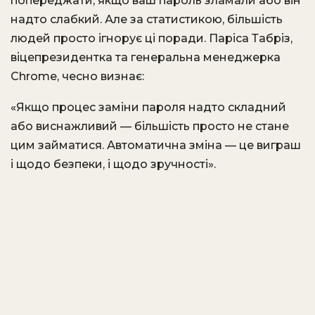
попереджати, якщо ваш пароль зламали або він
надто слабкий. Але за статистикою, більшість
людей просто ігнорує ці поради. Паріса Табріз,
віцепрезидентка та генеральна менеджерка
Chrome, чесно визнає:
«Якщо процес заміни пароля надто складний
або виснажливий — більшість просто не стане
цим займатися. Автоматична зміна — це виграш
і щодо безпеки, і щодо зручності».