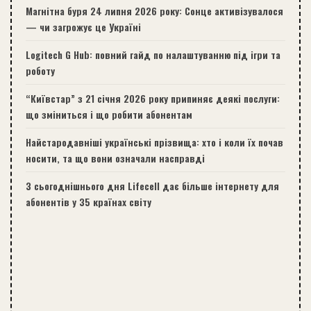
Магнітна буря 24 липня 2026 року: Сонце активізувалося
— чи загрожує це Україні
Logitech G Hub: повний гайд по налаштуванню під ігри та
роботу
“Київстар” з 21 січня 2026 року припиняє деякі послуги:
що зміниться і що робити абонентам
Найстародавніші українські прізвища: хто і коли їх почав
носити, та що вони означали насправді
З сьогоднішнього дня Lifecell дає більше інтернету для
абонентів у 35 країнах світу