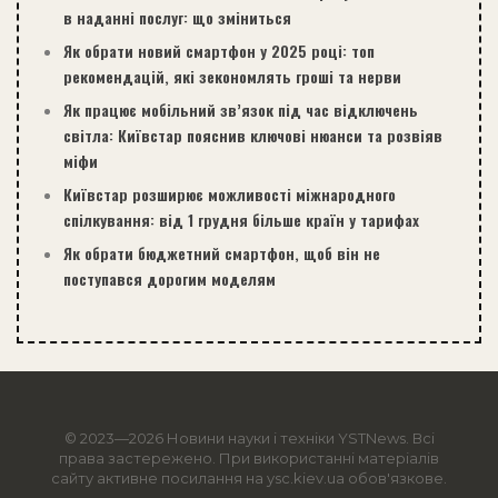
в наданні послуг: що зміниться
Як обрати новий смартфон у 2025 році: топ
рекомендацій, які зекономлять гроші та нерви
Як працює мобільний зв’язок під час відключень
світла: Київстар пояснив ключові нюанси та розвіяв
міфи
Київстар розширює можливості міжнародного
спілкування: від 1 грудня більше країн у тарифах
Як обрати бюджетний смартфон, щоб він не
поступався дорогим моделям
© 2023—2026 Новини науки і техніки
YSTNews
. Всі
права застережено. При використанні матеріалів
сайту активне посилання на ysc.kiev.ua обов'язкове.