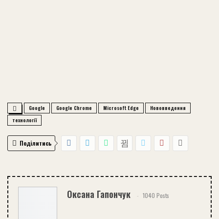
Google
Google Chrome
Microsoft Edge
Нововведення
технології
Поділитись
Оксана Гапончук
1040 Posts