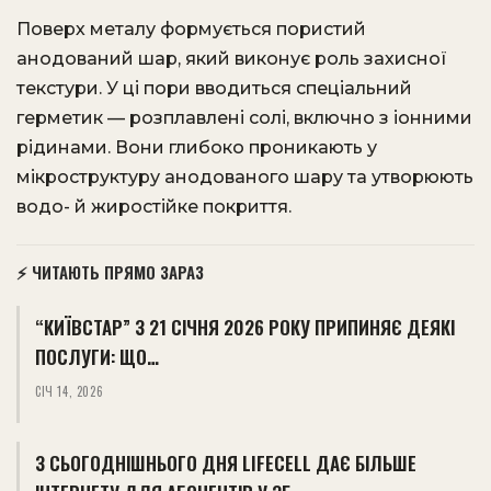
Поверх металу формується пористий
анодований шар, який виконує роль захисної
текстури. У ці пори вводиться спеціальний
герметик — розплавлені солі, включно з іонними
рідинами. Вони глибоко проникають у
мікроструктуру анодованого шару та утворюють
водо- й жиростійке покриття.
⚡ ЧИТАЮТЬ ПРЯМО ЗАРАЗ
“КИЇВСТАР” З 21 СІЧНЯ 2026 РОКУ ПРИПИНЯЄ ДЕЯКІ
ПОСЛУГИ: ЩО…
СІЧ 14, 2026
З СЬОГОДНІШНЬОГО ДНЯ LIFECELL ДАЄ БІЛЬШЕ