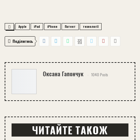
Apple
iPad
iPhone
Патент
технології
Поділитись
Оксана Гапончук
1040 Posts
ЧИТАЙТЕ ТАКОЖ