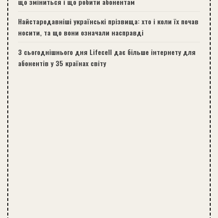
що зміниться і що робити абонентам
Найстародавніші українські прізвища: хто і коли їх почав
носити, та що вони означали насправді
З сьогоднішнього дня Lifecell дає більше інтернету для
абонентів у 35 країнах світу