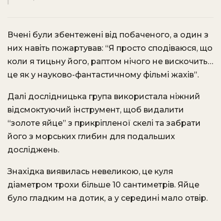
Вчені були збентежені від побаченого, а один з
них навіть пожартував: “Я просто сподіваюся, що
коли я тицьну його, раптом нічого не вискочить…
це як у науково-фантастичному фільмі жахів”.
Далі дослідницька група використала ніжний
відсмоктуючий інструмент, щоб видалити
“золоте яйце” з прикріпленої скелі та забрати
його з морських глибин для подальших
досліджень.
Знахідка виявилась невеликою, це куля
діаметром трохи більше 10 сантиметрів. Яйце
було гладким на дотик, а у середині мало отвір.