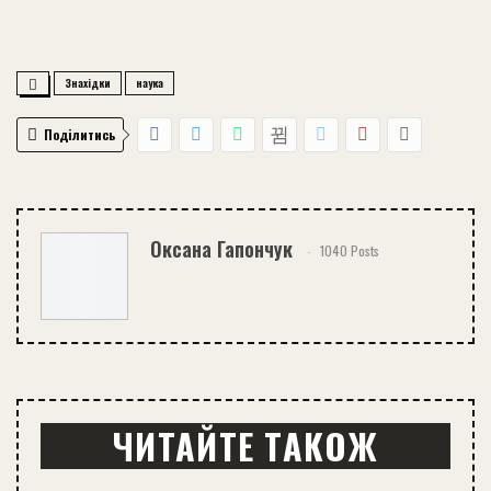
Знахідки
наука
Поділитись
Оксана Гапончук
1040 Posts
ЧИТАЙТЕ ТАКОЖ