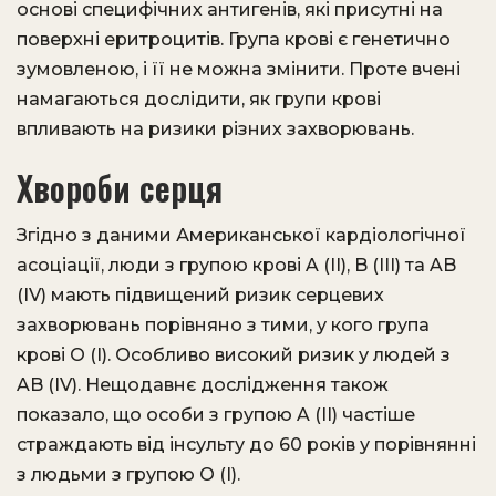
основі специфічних антигенів, які присутні на
поверхні еритроцитів. Група крові є генетично
зумовленою, і її не можна змінити. Проте вчені
намагаються дослідити, як групи крові
впливають на ризики різних захворювань.
Хвороби серця
Згідно з даними Американської кардіологічної
асоціації, люди з групою крові A (II), B (III) та AB
(IV) мають підвищений ризик серцевих
захворювань порівняно з тими, у кого група
крові O (I). Особливо високий ризик у людей з
AB (IV). Нещодавнє дослідження також
показало, що особи з групою A (II) частіше
страждають від інсульту до 60 років у порівнянні
з людьми з групою O (I).