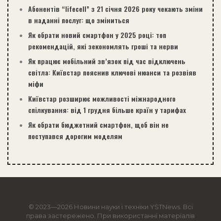
Абонентів “lifecell” з 21 січня 2026 року чекають зміни
в наданні послуг: що зміниться
Як обрати новий смартфон у 2025 році: топ
рекомендацій, які зекономлять гроші та нерви
Як працює мобільний зв’язок під час відключень
світла: Київстар пояснив ключові нюанси та розвіяв
міфи
Київстар розширює можливості міжнародного
спілкування: від 1 грудня більше країн у тарифах
Як обрати бюджетний смартфон, щоб він не
поступався дорогим моделям
© 2023—2026 Новини науки і техніки
YSTNews
. Всі
права застережено. При використанні матеріалів