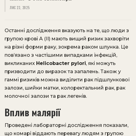
ЛИС 23, 2025
Останні дослідження вказують на те, що люди з
групою крові A (II) мають вищий ризик захворіти
на різні форми раку, зокрема раком шлунка. Це
пов’язано з частішими випадками інфекцій,
викликаних
Helicobacter pylori
, які можуть
призводити до виразок та запалень. Також у
гаммі ризиків можна виділити рак підшлункової
залози, шийки матки, колоректальний рак, рак
молочної залози та рак легенів.
Вплив малярії
Проведені лабораторні дослідження показали,
що комарі віддають перевагу людям з групою