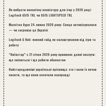
Як вибрати механічну клавіатуру для ігор у 2026 році:
Logitech G515 TKL чи G515 LIGHTSPEED TKL
Магнітна буря 24 липня 2026 року: Сонце активізувалося
— чи загрожує це Україні
Logitech G Hub: повний гайд по налаштуванню під ігри та
роботу
“Київстар” з 21 січня 2026 року припиняє деякі послуги:
що зміниться і що робити абонентам
Найстародавніші українські прізвища: хто і коли їх почав
носити, та що вони означали насправді