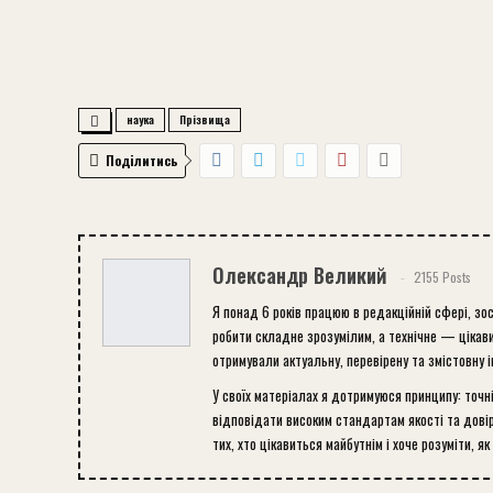
наука
Прізвища
Поділитись
Олександр Великий
2155 Posts
Я понад 6 років працюю в редакційній сфері, зо
робити складне зрозумілим, а технічне — цікави
отримували актуальну, перевірену та змістовну 
У своїх матеріалах я дотримуюся принципу: точн
відповідати високим стандартам якості та довір
тих, хто цікавиться майбутнім і хоче розуміти, як