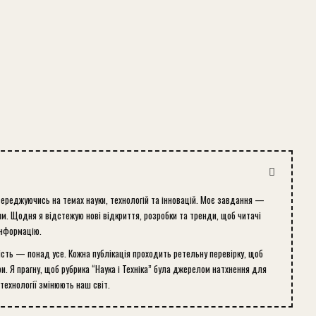
середжуючись на темах науки, технологій та інновацій. Моє завдання —
м. Щодня я відстежую нові відкриття, розробки та тренди, щоб читачі
інформацію.
ість — понад усе. Кожна публікація проходить ретельну перевірку, щоб
и. Я прагну, щоб рубрика “Наука і Техніка” була джерелом натхнення для
 технології змінюють наш світ.