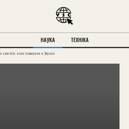
НАУКА
ТЕХНІКА
 скигліїв: воно поширене в Україні