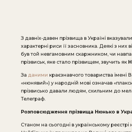
З давніх-давен прізвища в Україні вказува
характерні риси її засновника. Деякі з них
був той невгамовним скаржником, чи навпак
прізвиськ, яке стало прізвищем, звучить як
Н
За
даними
краєзнавчого товариства імені Ва
«нюнявий») у народній мові означав «плакс
прізвисько давали людям, схильним до мелан
Телеграф.
Розповсюдження прізвища Нюнько в Укра
Станом на сьогодні в українському реєстрі 