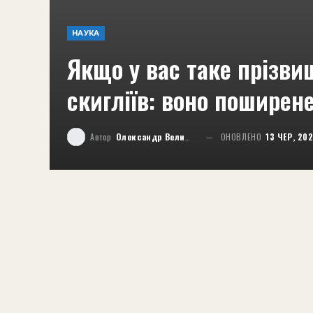
НАУКА
Якщо у вас таке прізви
скигліїв: воно поширене
Автор
Олександр Великий
ОНОВЛЕНО
13 ЧЕР, 20