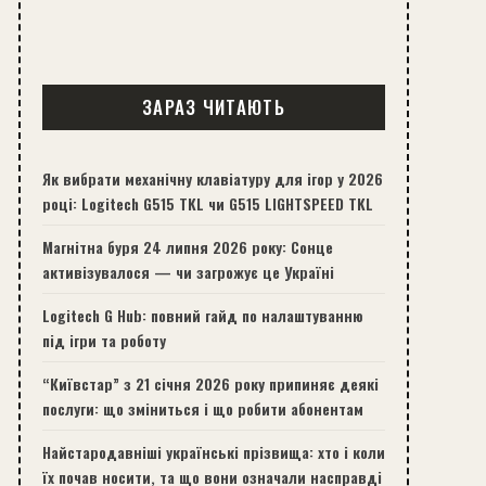
ЗАРАЗ ЧИТАЮТЬ
Як вибрати механічну клавіатуру для ігор у 2026
році: Logitech G515 TKL чи G515 LIGHTSPEED TKL
Магнітна буря 24 липня 2026 року: Сонце
активізувалося — чи загрожує це Україні
Logitech G Hub: повний гайд по налаштуванню
під ігри та роботу
“Київстар” з 21 січня 2026 року припиняє деякі
послуги: що зміниться і що робити абонентам
Найстародавніші українські прізвища: хто і коли
їх почав носити, та що вони означали насправді