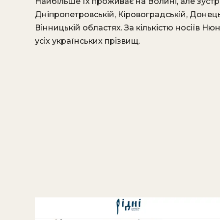
Найбільше їх проживає на Волині, але зустрі
Дніпропетровській, Кіровоградській, Донець
Вінницькій областях. За кількістю носіїв Ню
усіх українських прізвищ.