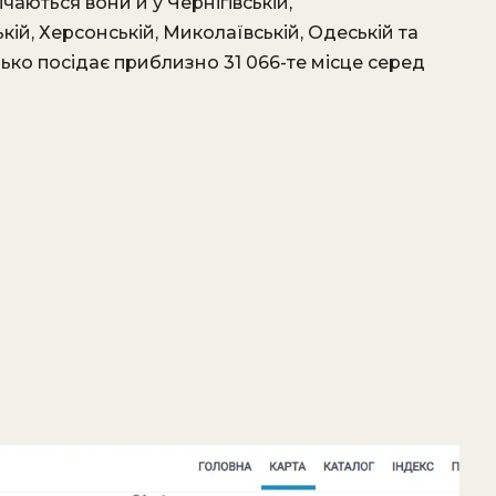
чаються вони й у Чернігівській,
кій, Херсонській, Миколаївській, Одеській та
нько посідає приблизно 31 066-те місце серед