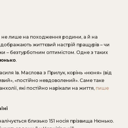
ли не лише на походження родини, а й на
 відображають життєвий настрій пращурів – чи
и ­– безтурботним оптимістом. Одне з таких
юнько
.
силя Ів. Маслова з Прилук, корінь «нюня» (від
ивий», «постійно невдоволений». Саме таке
холії, які постійно нарікали на життя,
пише
їні
налічується близько 151 носія прізвища Нюнько.