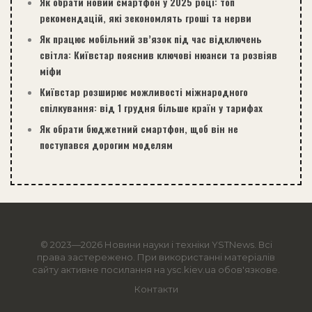
Як обрати новий смартфон у 2025 році: топ
рекомендацій, які зекономлять гроші та нерви
Як працює мобільний зв’язок під час відключень
світла: Київстар пояснив ключові нюанси та розвіяв
міфи
Київстар розширює можливості міжнародного
спілкування: від 1 грудня більше країн у тарифах
Як обрати бюджетний смартфон, щоб він не
поступався дорогим моделям
© 2023—2026 Новини науки і техніки
YSTNews
. Всі
права застережено. При використанні матеріалів
сайту активне посилання на ysc.kiev.ua обов'язкове.
Контакти