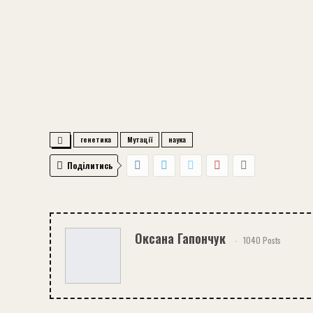
генетика
Мутації
наука
Поділитись
Оксана Гапончук
1040 Posts