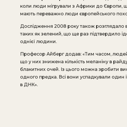
коли люди мігрували з Африки до Європи, щ
мають переважно люди європейського пох
Дослідження 2008 року також розглядало в
таких як зелений, що ще раз підтвердило ід
однієї людини.
Професор Айберг додав: «Тим часом, людей
що у них знижена кількість меланіну в райду
блакитних очей. Із цього можна зробити ви
одного предка. Всі вони успадкували один і
в ДНК».