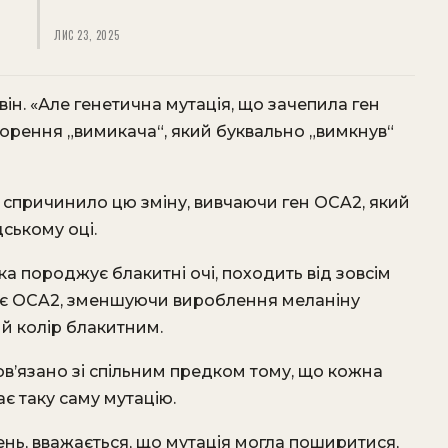
ЛИС 23, 2025
в він. «Але генетична мутація, що зачепила ген
орення „вимикача“, який буквально „вимкнув“
 спричинило цю зміну, вивчаючи ген OCA2, який
ському оці.
ка породжує блакитні очі, походить від зовсім
кає OCA2, зменшуючи вироблення меланіну
й колір блакитним.
ов’язано зі спільним предком тому, що кожна
є таку саму мутацію.
нь, вважається, що мутація могла поширитися,