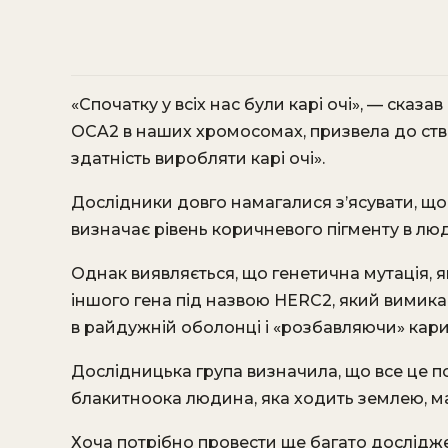
«Спочатку у всіх нас були карі очі», — сказа
OCA2 в наших хромосомах, призвела до ств
здатність виробляти карі очі».
Дослідники довго намагалися з’ясувати, що
визначає рівень коричневого пігменту в люд
Однак виявляється, що генетична мутація, я
іншого гена під назвою HERC2, який вими
в райдужній оболонці і «розбавляючи» кари
Дослідницька група визначила, що все це п
блакитноока людина, яка ходить землею, ма
Хоча потрібно провести ще багато дослідже