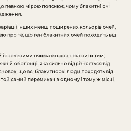
о певною мірою пояснює, чому блакитні очі
одження.
аріації інших менш поширених кольорів очей,
ею про те, що ген блакитних очей походить від
 із зеленими очима можна пояснити тим,
жній оболонці, яка сильно відрізняється від
сновок, що всі блакитноокі люди походять від
 той самий перемикач в одному і тому ж місці