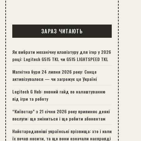
ЗАРАЗ ЧИТАЮТЬ
Як вибрати механічну клавіатуру для ігор у 2026
році: Logitech G515 TKL чи G515 LIGHTSPEED TKL
Магнітна буря 24 липня 2026 року: Сонце
активізувалося — чи загрожує це Україні
Logitech G Hub: повний гайд по налаштуванню
під ігри та роботу
“Київстар” з 21 січня 2026 року припиняє деякі
послуги: що зміниться і що робити абонентам
Найстародавніші українські прізвища: хто і коли
їх почав носити, та що вони означали насправді