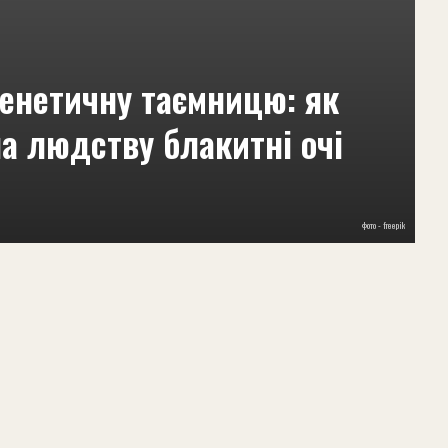
генетичну таємницю: як
а людству блакитні очі
фото - freepik