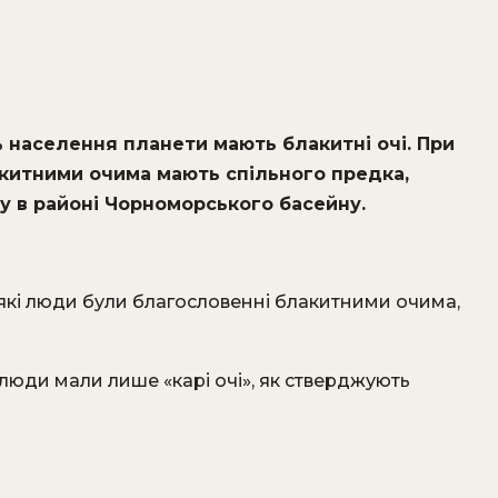
% населення планети мають блакитні очі. При
акитними очима мають спільного предка,
му в районі Чорноморського басейну.
еякі люди були благословенні блакитними очима,
люди мали лише «карі очі», як стверджують