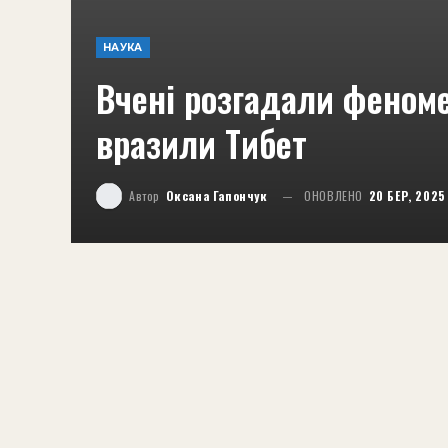
НАУКА
Вчені розгадали феном
вразили Тибет
Автор
Оксана Гапончук
ОНОВЛЕНО
20 БЕР, 2025