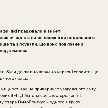
рафи, які працювали в Тибеті,
скавки, що стали основою для подальшого
ще та з’ясували, що воно пов’язане з
 над землею.
еті, були докладно вивчено червоні спрайти, що
ижного явища.
овищності явище привернуло увагу всього світу
ових ЗМІ. Дійсно, місце спостереження,
изу озера Пумойонгкуо – одного з трьох