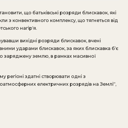
ановити, що батьківські розряди блискавок, які
кли з конвективного комплексу, що тягнеться від
тського нагір’я.
зувавши вихідні розряди блискавок, вчені
вними ударами блискавок, за яких блискавка б’є
о заряджену землю, в рамках масивної
му регіоні здатні створювати одні з
оатмосферних електричних розрядів на Землі”,