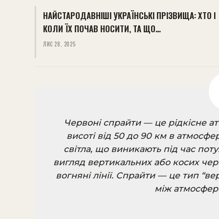
НАЙСТАРОДАВНІШІ УКРАЇНСЬКІ ПРІЗВИЩА: ХТО І
КОЛИ ЇХ ПОЧАВ НОСИТИ, ТА ЩО…
ЛИС 28, 2025
Червоні спрайти — це рідкісне а
висоті від 50 до 90 км в атмосфе
світла, що виникають під час пот
вигляд вертикальних або косих чер
вогняні лінії. Спрайти — це тип “ве
між атмосфер