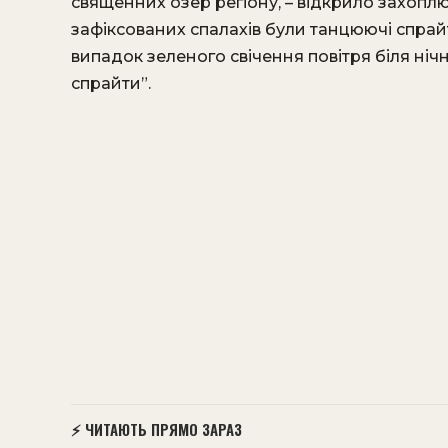
священних озер регіону, – відкрило захоп
зафіксованих спалахів були танцюючі спрайти
випадок зеленого свічення повітря біля ні
спрайти”.
⚡ ЧИТАЮТЬ ПРЯМО ЗАРАЗ