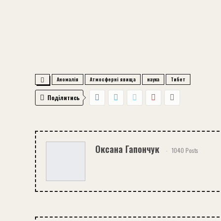
Аномалія
Атмосферні явища
наука
Тибет
Поділитись
Оксана Гапончук
1040 Posts