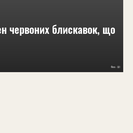
ен червоних блискавок, що
Фото - ШІ