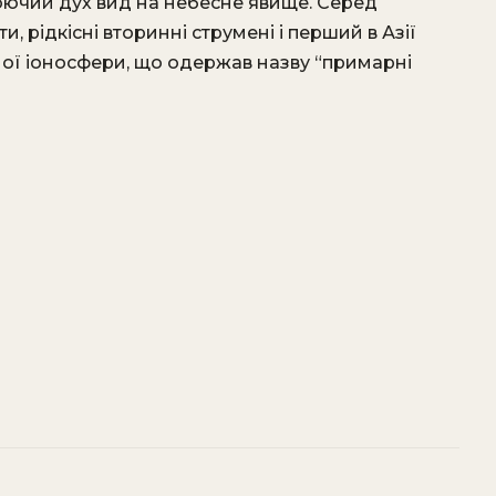
люючий дух вид на небесне явище. Серед
, рідкісні вторинні струмені і перший в Азії
чної іоносфери, що одержав назву “примарні