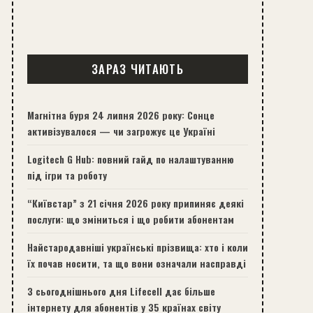
ЗАРАЗ ЧИТАЮТЬ
Магнітна буря 24 липня 2026 року: Сонце
активізувалося — чи загрожує це Україні
Logitech G Hub: повний гайд по налаштуванню
під ігри та роботу
“Київстар” з 21 січня 2026 року припиняє деякі
послуги: що зміниться і що робити абонентам
Найстародавніші українські прізвища: хто і коли
їх почав носити, та що вони означали насправді
З сьогоднішнього дня Lifecell дає більше
інтернету для абонентів у 35 країнах світу