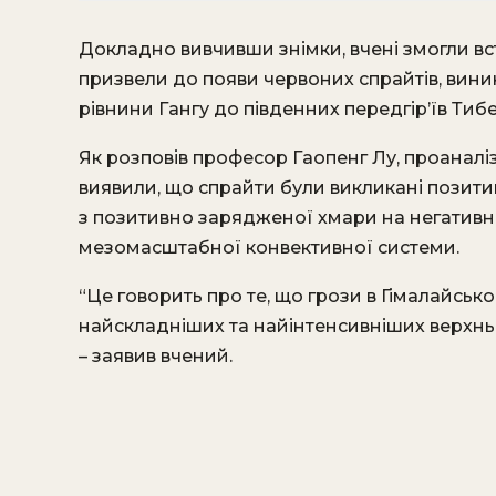
Докладно вивчивши знімки, вчені змогли вст
призвели до появи червоних спрайтів, вини
рівнини Гангу до південних передгір’їв Тибе
Як розповів професор Гаопенг Лу, проаналі
виявили, що спрайти були викликані позити
з позитивно зарядженої хмари на негативн
мезомасштабної конвективної системи.
“Це говорить про те, що грози в Гімалайсько
найскладніших та найінтенсивніших верхнь
– заявив вчений.