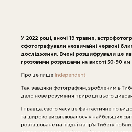
У 2022 році, вночі 19 травня, астрофотог
сфотографували незвичайні червоні бли
дослідження. Вчені розшифрували це яви
грозовими розрядами на висоті 50-90 км
Про це пише
Independent
.
Так, завдяки фотографіям, зробленим в Тиб
дало нове розуміння природи цього дивов
І правда, свого часу це фантастичне по вид
та широко висвітлювалося у найбільших світ
розташоване на півдні нагір’я Тибету побл