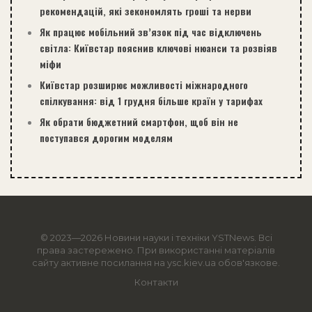
рекомендацій, які зекономлять гроші та нерви
Як працює мобільний зв’язок під час відключень
світла: Київстар пояснив ключові нюанси та розвіяв
міфи
Київстар розширює можливості міжнародного
спілкування: від 1 грудня більше країн у тарифах
Як обрати бюджетний смартфон, щоб він не
поступався дорогим моделям
© 2023—2026 Новини науки і техніки
YSTNews
. Всі
права застережено. При використанні матеріалів
сайту активне посилання на ysc.kiev.ua обов'язкове.
Контакти