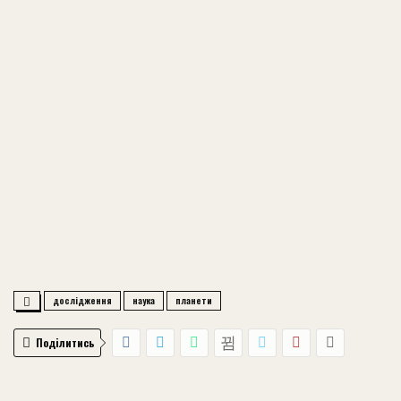
дослідження
наука
планети
Поділитись