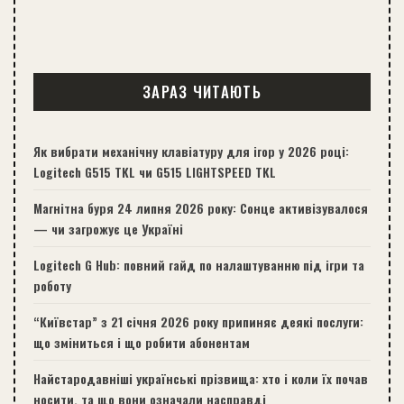
ЗАРАЗ ЧИТАЮТЬ
Як вибрати механічну клавіатуру для ігор у 2026 році:
Logitech G515 TKL чи G515 LIGHTSPEED TKL
Магнітна буря 24 липня 2026 року: Сонце активізувалося
— чи загрожує це Україні
Logitech G Hub: повний гайд по налаштуванню під ігри та
роботу
“Київстар” з 21 січня 2026 року припиняє деякі послуги:
що зміниться і що робити абонентам
Найстародавніші українські прізвища: хто і коли їх почав
носити, та що вони означали насправді