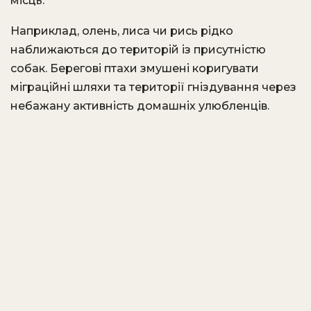
місць.
Наприклад, олень, лиса чи рись рідко
наближаються до територій із присутністю
собак. Берегові птахи змушені коригувати
міграційні шляхи та території гніздування через
небажану активність домашніх улюбленців.