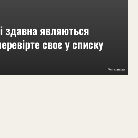
кі здавна являються
перевірте своє у списку
Фото: pixabay.com