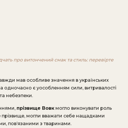
ідчать про витончений смак та стиль: перевірте
 завжди мав особливе значення в українських
на одночасно є уособленням сили, витривалості
 та небезпеки.
аннями,
прізвище Вовк
могло виконувати роль
ке прізвище, могли вважати себе нащадками
и, пов’язаними з тваринами.