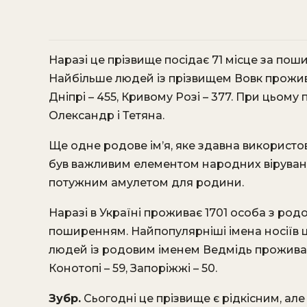
Наразі це прізвище посідає 71 місце за поши
Найбільше людей із прізвищем Вовк проживає у
Дніпрі – 455, Кривому Розі – 377. При цьому 
Олександр і Тетяна.
Ще одне родове ім’я, яке здавна використов
був важливим елементом народних вірувань 
потужним амулетом для родини.
Наразі в Україні проживає 1701 особа з род
поширенням. Найпопулярніші імена носіїв ц
людей із родовим іменем Ведмідь проживає в 
Конотопі – 59, Запоріжжі – 50.
Зубр.
Сьогодні це прізвище є рідкісним, але