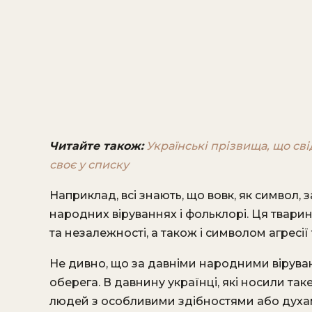
Читайте також:
Українські прізвища, що св
своє у списку
Наприклад, всі знають, що вовк, як символ,
народних віруваннях і фольклорі. Ця твари
та незалежності, а також і символом агресії
Не дивно, що за давніми народними вірув
оберега. В давнину українці, які носили та
людей з особливими здібностями або духам