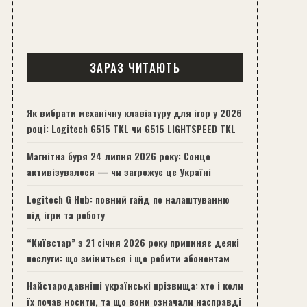
ЗАРАЗ ЧИТАЮТЬ
Як вибрати механічну клавіатуру для ігор у 2026
році: Logitech G515 TKL чи G515 LIGHTSPEED TKL
Магнітна буря 24 липня 2026 року: Сонце
активізувалося — чи загрожує це Україні
Logitech G Hub: повний гайд по налаштуванню
під ігри та роботу
“Київстар” з 21 січня 2026 року припиняє деякі
послуги: що зміниться і що робити абонентам
Найстародавніші українські прізвища: хто і коли
їх почав носити, та що вони означали насправді