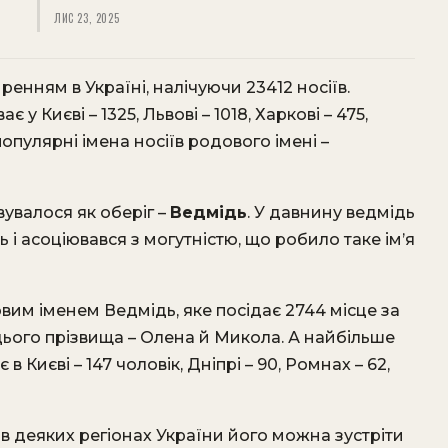
ЛИС 23, 2025
ренням в Україні, налічуючи 23412 носіїв.
 Києві – 1325, Львові – 1018, Харкові – 475,
популярні імена носіїв родового імені –
увалося як оберіг –
Ведмідь
. У давнину ведмідь
і асоціювався з могутністю, що робило таке ім’я
овим іменем Ведмідь, яке посідає 2744 місце за
ього прізвища – Олена й Микола. А найбільше
Києві – 147 чоловік, Дніпрі – 90, Ромнах – 62,
 в деяких регіонах України його можна зустріти