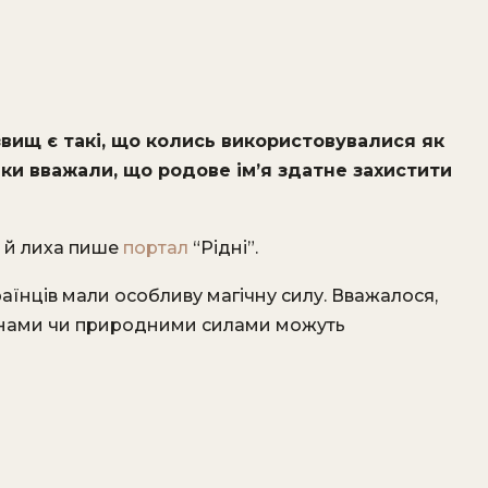
звищ є такі, що колись використовувалися як
ки вважали, що родове ім’я здатне захистити
у й лиха пише
портал
“Рідні”.
раїнців мали особливу магічну силу. Вважалося,
аринами чи природними силами можуть