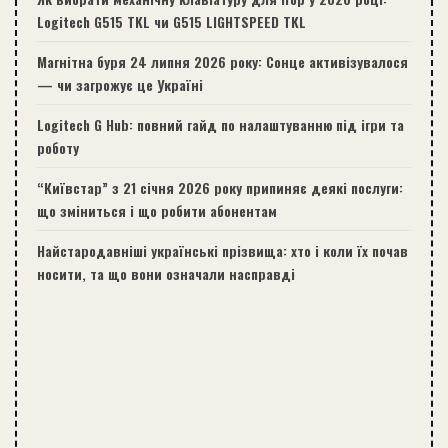
Logitech G515 TKL чи G515 LIGHTSPEED TKL
Магнітна буря 24 липня 2026 року: Сонце активізувалося
— чи загрожує це Україні
Logitech G Hub: повний гайд по налаштуванню під ігри та
роботу
“Київстар” з 21 січня 2026 року припиняє деякі послуги:
що зміниться і що робити абонентам
Найстародавніші українські прізвища: хто і коли їх почав
носити, та що вони означали насправді