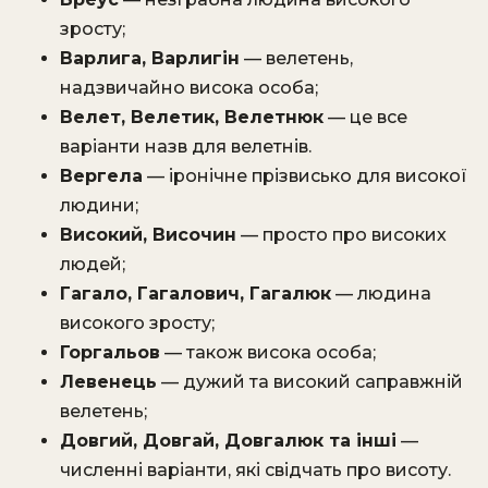
зросту;
Варлига, Варлигін
— велетень,
надзвичайно висока особа;
Велет, Велетик, Велетнюк
— це все
варіанти назв для велетнів.
Вергела
— іронічне прізвисько для високої
людини;
Високий, Височин
— просто про високих
людей;
Гагало, Гагалович, Гагалюк
— людина
високого зросту;
Горгальов
— також висока особа;
Левенець
— дужий та високий саправжній
велетень;
Довгий, Довгай, Довгалюк та інші
—
численні варіанти, які свідчать про висоту.