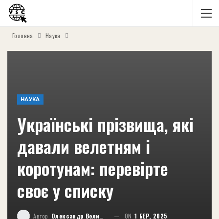
Головна
Наука
НАУКА
Українські прізвища, які
давали велетням і
коротунам: перевірте
своє у списку
Автор
Олександр Великий
ON
1 БЕР, 2025