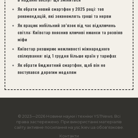
Як обрати новий смартфон у 2025 році: топ
рекомендацій, які зекономлять гроші та нерви
Як працює мобільний зв’язок під час відключень
світла: Київстар пояснив ключові нюанси та розвіяв
міфи
Київстар розширює можливості міжнародного
спілкування: від 1 грудня більше країн у тарифах
Як обрати бюджетний смартфон, щоб він не
поступався дорогим моделям
© 2023—2026 Новини науки і техніки
YSTNews
. Всі
права застережено. При використанні матеріалів
сайту активне посилання на ysc.kiev.ua обов'язкове.
Контакти