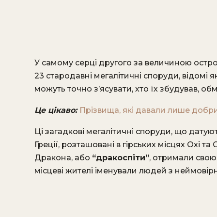
У самому серці другого за величиною остро
23 стародавні мегалітичні споруди, відомі я
можуть точно з’ясувати, хто їх збудував, 
Це цікаво:
Прізвища, які давали лише добри
Ці загадкові мегалітичні споруди, що дат
Греції, розташовані в гірських місцях Охі та
Дракона, або
“дракоспіти”
, отримали свою 
місцеві жителі іменували людей з неймовір