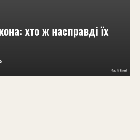
она: хто ж насправді їх
25
Фото: Wikiwand