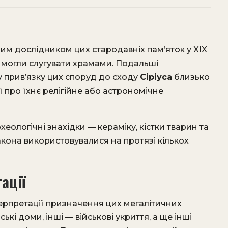
им дослідником цих стародавніх пам’яток у XIX
 могли слугувати храмами. Подальші
 прив’язку цих споруд до сходу
Сіріуса
близько
ї про їхнє релігійне або астрономічне
еологічні знахідки — кераміку, кістки тварин та
акона використовувалися на протязі кількох
ації
терпретації призначення цих мегалітичних
кі доми, інші — військові укриття, а ще інші