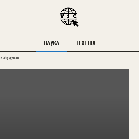
НАУКА
ТЕХНІКА
їх збудував