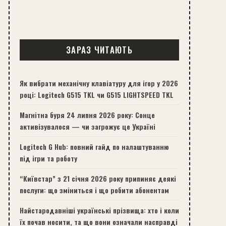
ЗАРАЗ ЧИТАЮТЬ
Як вибрати механічну клавіатуру для ігор у 2026
році: Logitech G515 TKL чи G515 LIGHTSPEED TKL
Магнітна буря 24 липня 2026 року: Сонце
активізувалося — чи загрожує це Україні
Logitech G Hub: повний гайд по налаштуванню
під ігри та роботу
“Київстар” з 21 січня 2026 року припиняє деякі
послуги: що зміниться і що робити абонентам
Найстародавніші українські прізвища: хто і коли
їх почав носити, та що вони означали насправді