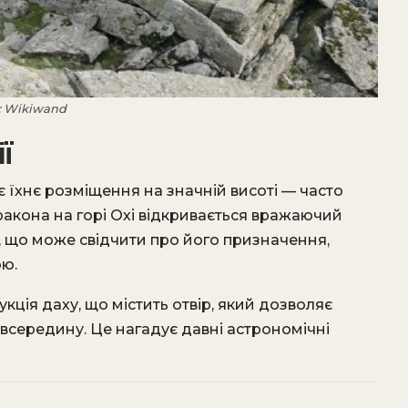
: Wikiwand
ії
є їхнє розміщення на значній висоті — часто
ракона на горі Охі відкривається вражаючий
 що може свідчити про його призначення,
ою.
ція даху, що містить отвір, який дозволяє
всередину. Це нагадує давні астрономічні