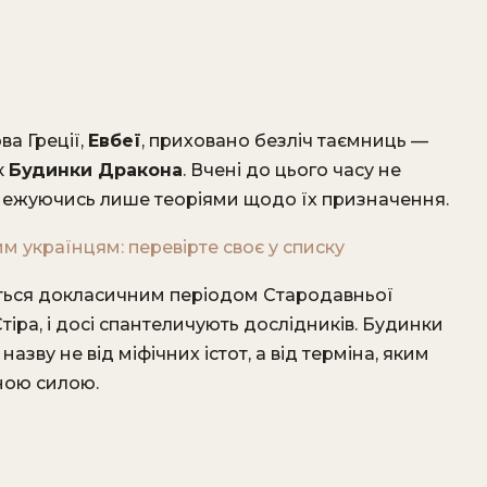
ва Греції,
Евбеї
, приховано безліч таємниць —
к
Будинки Дракона
. Вчені до цього часу не
обмежуючись лише теоріями щодо їх призначення.
м українцям: перевірте своє у списку
уються докласичним періодом Стародавньої
 Стіра, і досі спантеличують дослідників. Будинки
назву не від міфічних істот, а від терміна, яким
ною силою.