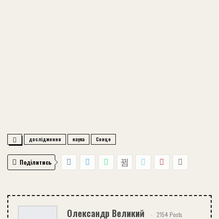
дослідження
наука
Сонце
Поділитись
Олександр Великий
2154 Posts