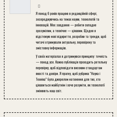
Я понад 6 років працюю в редакційній сфері,
зосереджуючись на темах науки, технологій та
інновацій. Моє завдання — робити складне
зрозумілим, а технічне — цікавим. Щодня я
відстежую нові відкриття, розробки та тренди, щоб
читачі отримували актуальну, перевірену та
змістовну інформацію.
У своїх матеріалах я дотримуюся принципу: точність
— понад усе. Кожна публікація проходить ретельну
перевірку, щоб відповідати високим стандартам
якості та довіри. Я прагну, щоб рубрика “Наука і
Техніка” була джерелом натхнення для тих, хто
цікавиться майбутнім і хоче розуміти, як технології
змінюють наш світ.