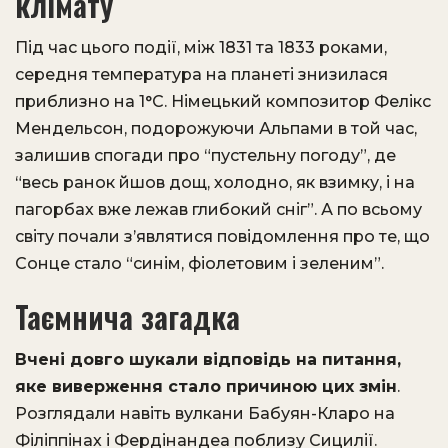
клімату
Під час цього події, між 1831 та 1833 роками,
середня температура на планеті знизилася
приблизно на 1°C. Німецький композитор Фелікс
Мендельсон, подорожуючи Альпами в той час,
залишив спогади про “пустельну погоду”, де
“весь ранок йшов дощ, холодно, як взимку, і на
пагорбах вже лежав глибокий сніг”. А по всьому
світу почали з’являтися повідомлення про те, що
Сонце стало “синім, фіолетовим і зеленим”.
Таємнича загадка
Вчені довго шукали відповідь на питання,
яке виверження стало причиною цих змін
.
Розглядали навіть вулкани Бабуян-Кларо на
Філіппінах і Фердінандеа поблизу Сицилії.