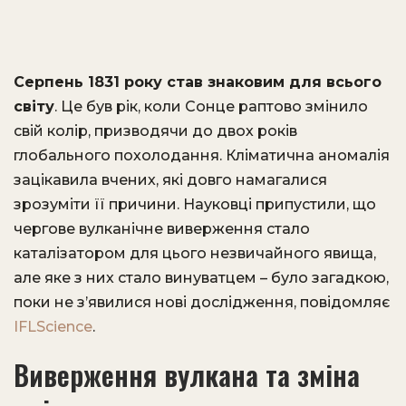
Серпень 1831 року став знаковим для всього
світу
. Це був рік, коли Сонце раптово змінило
свій колір, призводячи до двох років
глобального похолодання. Кліматична аномалія
зацікавила вчених, які довго намагалися
зрозуміти її причини. Науковці припустили, що
чергове вулканічне виверження стало
каталізатором для цього незвичайного явища,
але яке з них стало винуватцем – було загадкою,
поки не з’явилися нові дослідження, повідомляє
IFLScience
.
Виверження вулкана та зміна