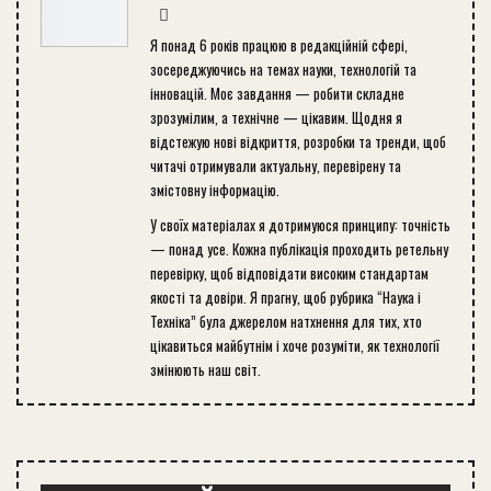
Я понад 6 років працюю в редакційній сфері,
зосереджуючись на темах науки, технологій та
інновацій. Моє завдання — робити складне
зрозумілим, а технічне — цікавим. Щодня я
відстежую нові відкриття, розробки та тренди, щоб
читачі отримували актуальну, перевірену та
змістовну інформацію.
У своїх матеріалах я дотримуюся принципу: точність
— понад усе. Кожна публікація проходить ретельну
перевірку, щоб відповідати високим стандартам
якості та довіри. Я прагну, щоб рубрика “Наука і
Техніка” була джерелом натхнення для тих, хто
цікавиться майбутнім і хоче розуміти, як технології
змінюють наш світ.