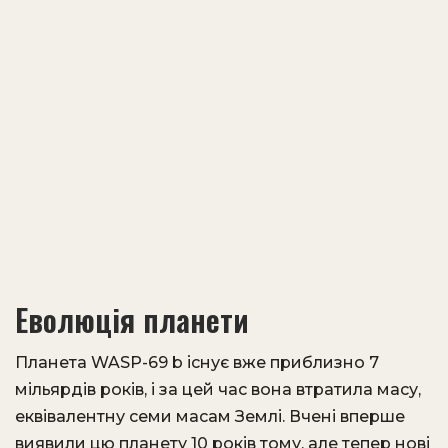
Еволюція планети
Планета WASP-69 b існує вже приблизно 7
мільярдів років, і за цей час вона втратила масу,
еквівалентну семи масам Землі. Вчені вперше
виявили цю планету 10 років тому, але тепер нові