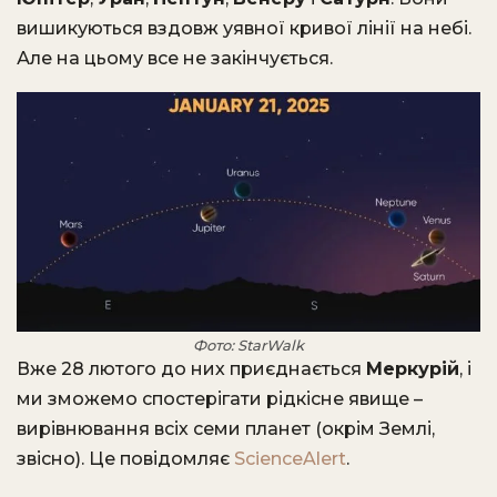
вишикуються вздовж уявної кривої лінії на небі.
Але на цьому все не закінчується.
Фото: StarWalk
Вже 28 лютого до них приєднається
Меркурій
, і
ми зможемо спостерігати рідкісне явище –
вирівнювання всіх семи планет (окрім Землі,
звісно). Це повідомляє
ScienceAlert
.