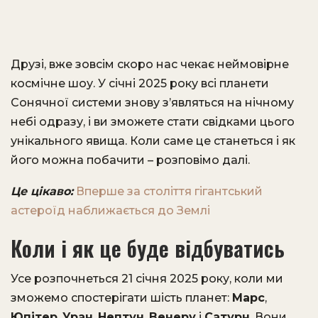
Друзі, вже зовсім скоро нас чекає неймовірне
космічне шоу. У січні 2025 року всі планети
Сонячної системи знову з’являться на нічному
небі одразу, і ви зможете стати свідками цього
унікального явища. Коли саме це станеться і як
його можна побачити – розповімо далі.
Це цікаво:
Вперше за століття гігантський
астероїд наближається до Землі
Коли і як це буде відбуватись
Усе розпочнеться 21 січня 2025 року, коли ми
зможемо спостерігати шість планет:
Марс
,
Юпітер
,
Уран
,
Нептун
,
Венеру
і
Сатурн
. Вони