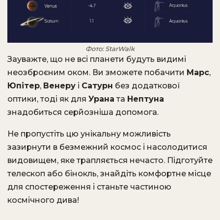
Фото: StarWalk
Зауважте, що не всі планети будуть видимі
неозброєним оком. Ви зможете побачити
Марс
,
Юпітер
,
Венеру
і
Сатурн
без додаткової
оптики, тоді як для
Урана
та
Нептуна
знадобиться серйозніша допомога.
Не пропустіть цю унікальну можливість
зазирнути в безмежний космос і насолодитися
видовищем, яке трапляється нечасто. Підготуйте
телескоп або бінокль, знайдіть комфортне місце
для спостереження і станьте частиною
космічного дива!