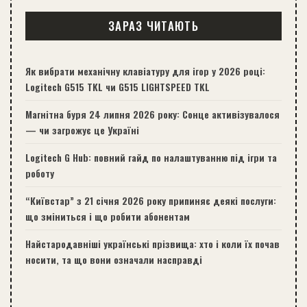
ЗАРАЗ ЧИТАЮТЬ
Як вибрати механічну клавіатуру для ігор у 2026 році:
Logitech G515 TKL чи G515 LIGHTSPEED TKL
Магнітна буря 24 липня 2026 року: Сонце активізувалося
— чи загрожує це Україні
Logitech G Hub: повний гайд по налаштуванню під ігри та
роботу
“Київстар” з 21 січня 2026 року припиняє деякі послуги:
що зміниться і що робити абонентам
Найстародавніші українські прізвища: хто і коли їх почав
носити, та що вони означали насправді