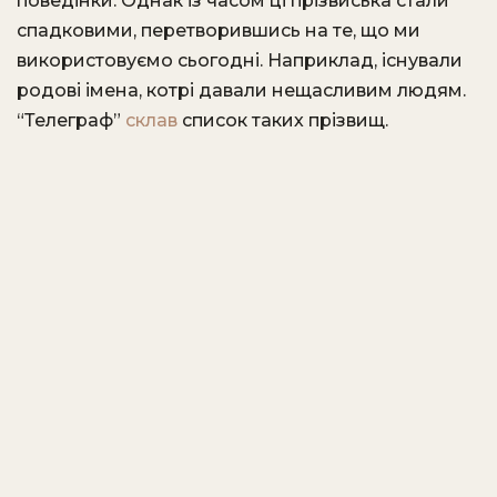
поведінки. Однак із часом ці прізвиська стали
спадковими, перетворившись на те, що ми
використовуємо сьогодні. Наприклад, існували
родові імена, котрі давали нещасливим людям.
“Телеграф”
склав
список таких прізвищ.