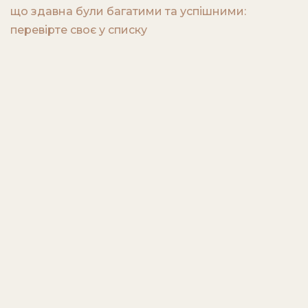
що здавна були багатими та успішними:
перевірте своє у списку