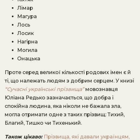
Лімар
Магура
Лось
Лосик
Нагірна
Могила
Онацька
Проте серед великої кількості родових імен є й
ті, що належать людям з добрим серцем. У книзі
“Сучасні українські прізвища”
мовознавця
Юліана Редько зазначається, що добра і
спокійна людина, яка ніколи не бажала зла,
могла отримати одне з таких прізвищ: Тихий,
Благий, Тишко чи Тихенький.
Також цікаво:
Прізвища, які давали українцям,