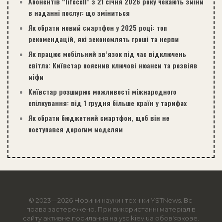
Абонентів “lifecell” з 21 січня 2026 року чекають зміни
в наданні послуг: що зміниться
Як обрати новий смартфон у 2025 році: топ
рекомендацій, які зекономлять гроші та нерви
Як працює мобільний зв’язок під час відключень
світла: Київстар пояснив ключові нюанси та розвіяв
міфи
Київстар розширює можливості міжнародного
спілкування: від 1 грудня більше країн у тарифах
Як обрати бюджетний смартфон, щоб він не
поступався дорогим моделям
© 2023—2026 Новини науки і техніки
YSTNews
. Всі
права застережено. При використанні матеріалів
сайту активне посилання на ysc.kiev.ua обов'язкове.