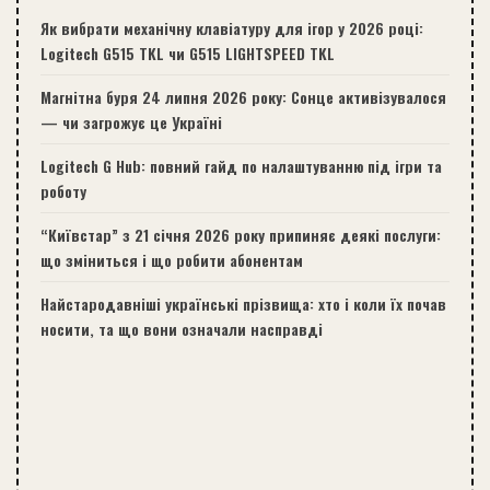
Як вибрати механічну клавіатуру для ігор у 2026 році:
Logitech G515 TKL чи G515 LIGHTSPEED TKL
Магнітна буря 24 липня 2026 року: Сонце активізувалося
— чи загрожує це Україні
Logitech G Hub: повний гайд по налаштуванню під ігри та
роботу
“Київстар” з 21 січня 2026 року припиняє деякі послуги:
що зміниться і що робити абонентам
Найстародавніші українські прізвища: хто і коли їх почав
носити, та що вони означали насправді