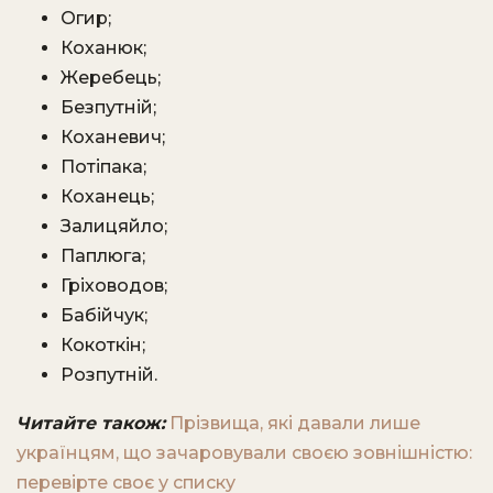
Огир;
Коханюк;
Жеребець;
Безпутній;
Коханевич;
Потіпака;
Коханець;
Залицяйло;
Паплюга;
Гріховодов;
Бабійчук;
Кокоткін;
Розпутній.
Читайте також:
Прізвища, які давали лише
українцям, що зачаровували своєю зовнішністю:
перевірте своє у списку