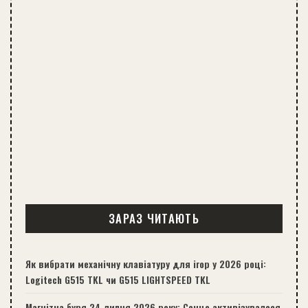
ЗАРАЗ ЧИТАЮТЬ
Як вибрати механічну клавіатуру для ігор у 2026 році:
Logitech G515 TKL чи G515 LIGHTSPEED TKL
Магнітна буря 24 липня 2026 року: Сонце активізувалося